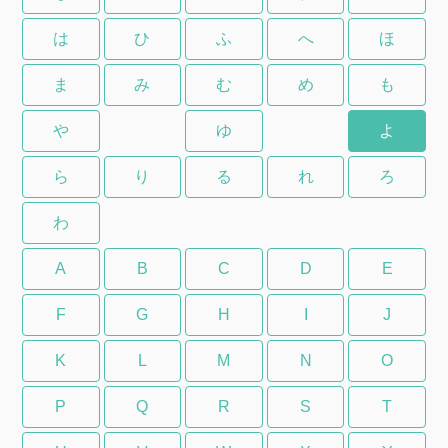
は
ひ
ふ
へ
ほ
ま
み
む
め
も
や
ゆ
よ
ら
り
る
れ
ろ
わ
A
B
C
D
E
F
G
H
I
J
K
L
M
N
O
P
Q
R
S
T