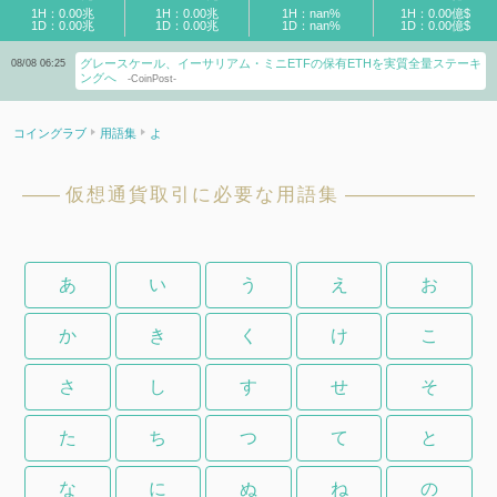
1H：0.00兆
1H：0.00兆
1H：nan%
1H：0.00億$
1D：0.00兆
1D：0.00兆
1D：nan%
1D：0.00億$
グレースケール、イーサリアム・ミニETFの保有ETHを実質全量ステーキ
08/08 06:25
ングへ
-CoinPost-
コイングラブ
用語集
よ
仮想通貨取引に必要な用語集
あ
い
う
え
お
か
き
く
け
こ
さ
し
す
せ
そ
た
ち
つ
て
と
な
に
ぬ
ね
の