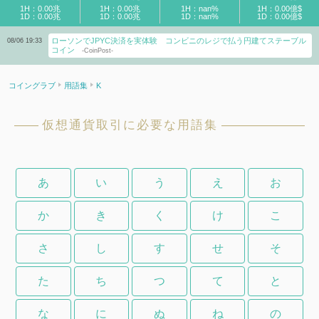
1H：0.00兆
1H：0.00兆
1H：nan%
1H：0.00億$
1D：0.00兆
1D：0.00兆
1D：nan%
1D：0.00億$
ローソンでJPYC決済を実体験 コンビニのレジで払う円建てステーブル
08/06 19:33
コイン
-CoinPost-
コイングラブ
用語集
K
仮想通貨取引に必要な用語集
あ
い
う
え
お
か
き
く
け
こ
さ
し
す
せ
そ
た
ち
つ
て
と
な
に
ぬ
ね
の