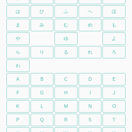
は
ひ
ふ
へ
ほ
ま
み
む
め
も
や
ゆ
よ
ら
り
る
れ
ろ
わ
A
B
C
D
E
F
G
H
I
J
K
L
M
N
O
P
Q
R
S
T