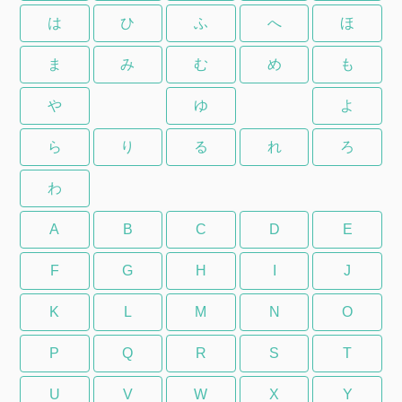
は
ひ
ふ
へ
ほ
ま
み
む
め
も
や
ゆ
よ
ら
り
る
れ
ろ
わ
A
B
C
D
E
F
G
H
I
J
K
L
M
N
O
P
Q
R
S
T
U
V
W
X
Y