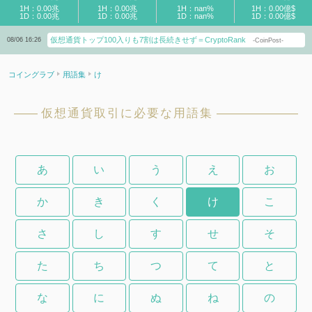
1H：0.00兆
1H：0.00兆
1H：nan%
1H：0.00億$
1D：0.00兆
1D：0.00兆
1D：nan%
1D：0.00億$
仮想通貨トップ100入りも7割は長続きせず＝CryptoRank
08/06 16:26
-CoinPost-
コイングラブ
用語集
け
仮想通貨取引に必要な用語集
あ
い
う
え
お
か
き
く
け
こ
さ
し
す
せ
そ
た
ち
つ
て
と
な
に
ぬ
ね
の