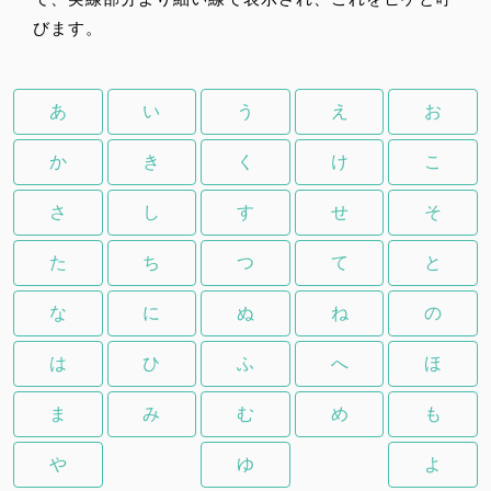
びます。
あ
い
う
え
お
か
き
く
け
こ
さ
し
す
せ
そ
た
ち
つ
て
と
な
に
ぬ
ね
の
は
ひ
ふ
へ
ほ
ま
み
む
め
も
や
ゆ
よ