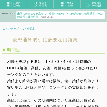
1H：0.00兆
1H：0.00兆
1H：nan%
1H：0.00億$
1D：0.00兆
1D：0.00兆
1D：nan%
1D：0.00億$
米国の若者はなぜ高リスク投資へ向かう？4つの調査から仮想通貨ブーム
08/09 17:00
の背景を独自分析
-Coin Choice-
コイングラブ
し
時間足
仮想通貨取引に必要な用語集
時間足
相場を表現する際に、1・2・3・4・6・12時間の
OHLC(始値、高値、安値、終値)を使って書かれたロ
ーソク足のことをいいます。
始値より終値が高い場合は陽線、逆に始値が終値より
安い場合は陰線と呼び、ロソーク足の実線部分を表し
ます。
高値と安値は、その期間内につけた最高値と最安値
で、実線部分より細い線で表示され、これをヒゲと呼