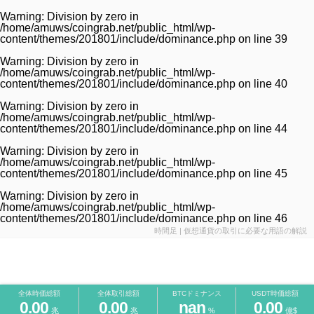
Warning
: Division by zero in
/home/amuws/coingrab.net/public_html/wp-
content/themes/201801/include/dominance.php
on line
39
Warning
: Division by zero in
/home/amuws/coingrab.net/public_html/wp-
content/themes/201801/include/dominance.php
on line
40
Warning
: Division by zero in
/home/amuws/coingrab.net/public_html/wp-
content/themes/201801/include/dominance.php
on line
44
Warning
: Division by zero in
/home/amuws/coingrab.net/public_html/wp-
content/themes/201801/include/dominance.php
on line
45
Warning
: Division by zero in
/home/amuws/coingrab.net/public_html/wp-
content/themes/201801/include/dominance.php
on line
46
時間足 | 仮想通貨の取引に必要な用語の解説
全体時価総額
全体取引総額
BTCドミナンス
USDT時価総額
0.00
0.00
nan
0.00
兆
兆
%
億$