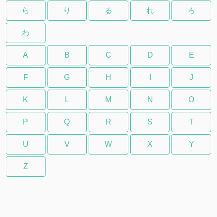
ら
り
る
れ
ろ
わ
A
B
C
D
E
F
G
H
I
J
K
L
M
N
O
P
Q
R
S
T
U
V
W
X
Y
Z