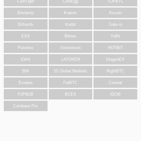
CoinTiger
CoinEgg
TOPBTC
Bitstamp
Kraken
Kucoin
Bithumb
Korbit
Gate.io
EXX
Bittrex
YoBit
Poloniex
Sistemkoin
HOTBIT
IDAX
LATOKEN
DragonEX
BW
55 Global Markets
RightBTC
Exrates
FatBTC
Coineal
P2PB2B
BCEX
IDCM
Coinbase Pro