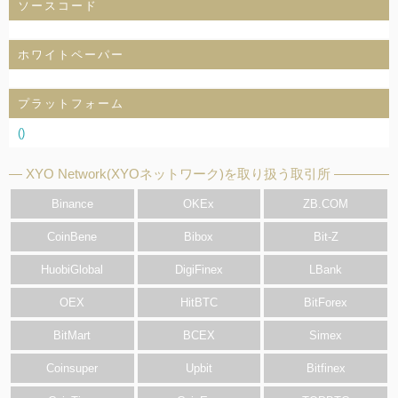
ソースコード
ホワイトペーパー
プラットフォーム
()
XYO Network(XYOネットワーク)を取り扱う取引所
Binance
OKEx
ZB.COM
CoinBene
Bibox
Bit-Z
HuobiGlobal
DigiFinex
LBank
OEX
HitBTC
BitForex
BitMart
BCEX
Simex
Coinsuper
Upbit
Bitfinex