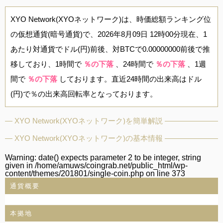
XYO Network(XYOネットワーク)は、時価総額ランキング位
の仮想通貨(暗号通貨)で、2026年8月09日 12時00分現在、1
あたり対通貨でドル(円)前後、対BTCで0.00000000前後で推
移しており、1時間で
％の下落
、24時間で
％の下落
、1週
間で
％の下落
しております。直近24時間の出来高はドル
(円)で％の出来高回転率となっております。
XYO Network(XYOネットワーク)を簡単解説
XYO Network(XYOネットワーク)の基本情報
Warning
: date() expects parameter 2 to be integer, string
given in
/home/amuws/coingrab.net/public_html/wp-
content/themes/201801/single-coin.php
on line
373
通貨概要
本拠地