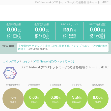
XYO Network(XYOネットワーク)の価格相場チャート : /BTC
全体時価総額
全体取引総額
BTCドミナンス
USDT時価総額
0.00
0.00
nan
0.00
兆
兆
%
億$
1H：0.00兆
1H：0.00兆
1H：nan%
1H：0.00億$
1D：0.00兆
1D：0.00兆
1D：nan%
1D：0.00億$
【今週のキオクシア】止まらない株価下落、”メタプラネット化”の指摘は
08/09 11:58
本当？
-CRYPTO TIMES-
コイングラブ
コイン
XYO Network(XYOネットワーク)
XYO Network(XYOネットワーク)の価格相場チャート : /BTC
時価総額RANK
24時間変動率
７日間変動率
ドミナンス
出来高回転率
-0
0.00
0.00
NaN
0.00
位
%
%
%
%
前日:位
前日:%
前日:%
前日:nan%
前日:%