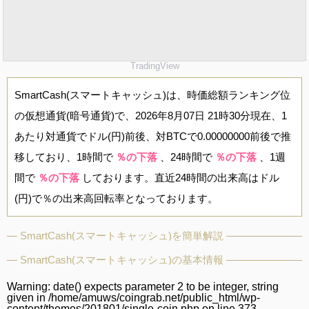
TradingView
SmartCash(スマートキャッシュ)は、時価総額ランキング位
の仮想通貨(暗号通貨)で、2026年8月07日 21時30分現在、1
あたり対通貨でドル(円)前後、対BTCで0.00000000前後で推
移しており、1時間で
％の下落
、24時間で
％の下落
、1週
間で
％の下落
しております。直近24時間の出来高はドル
(円)で％の出来高回転率となっております。
SmartCash(スマートキャッシュ)を簡単解説
SmartCash(スマートキャッシュ)の基本情報
Warning
: date() expects parameter 2 to be integer, string
given in
/home/amuws/coingrab.net/public_html/wp-
content/themes/201801/single-coin.php
on line
373