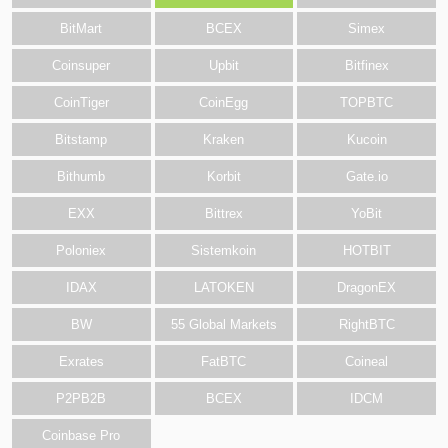
BitMart
BCEX
Simex
Coinsuper
Upbit
Bitfinex
CoinTiger
CoinEgg
TOPBTC
Bitstamp
Kraken
Kucoin
Bithumb
Korbit
Gate.io
EXX
Bittrex
YoBit
Poloniex
Sistemkoin
HOTBIT
IDAX
LATOKEN
DragonEX
BW
55 Global Markets
RightBTC
Exrates
FatBTC
Coineal
P2PB2B
BCEX
IDCM
Coinbase Pro