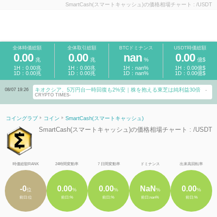
SmartCash(スマートキャッシュ)の価格相場チャート : /USDT
全体時価総額
全体取引総額
BTCドミナンス
USDT時価総額
0.00
0.00
nan
0.00
兆
兆
%
億$
1H：0.00兆
1H：0.00兆
1H：nan%
1H：0.00億$
1D：0.00兆
1D：0.00兆
1D：nan%
1D：0.00億$
キオクシア、5万円台一時回復も2%安｜株を抱える東芝は純利益30倍
08/07 19:26
-
CRYPTO TIMES-
コイングラブ
コイン
SmartCash(スマートキャッシュ)
SmartCash(スマートキャッシュ)の価格相場チャート : /USDT
時価総額RANK
24時間変動率
７日間変動率
ドミナンス
出来高回転率
-0
0.00
0.00
NaN
0.00
位
%
%
%
%
前日:位
前日:%
前日:%
前日:nan%
前日:%