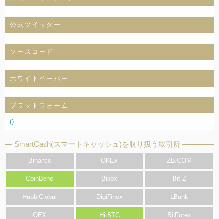
公式ツイッター
ソースコード
ホワイトペーパー
プラットフォーム
()
SmartCash(スマートキャッシュ)を取り扱う取引所
Binance
OKEx
ZB.COM
CoinBene
Bibox
Bit-Z
HuobiGlobal
DigiFinex
LBank
OEX
HitBTC
BitForex