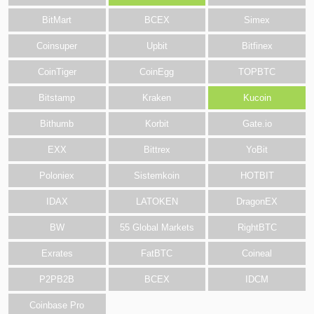
BitMart
BCEX
Simex
Coinsuper
Upbit
Bitfinex
CoinTiger
CoinEgg
TOPBTC
Bitstamp
Kraken
Kucoin
Bithumb
Korbit
Gate.io
EXX
Bittrex
YoBit
Poloniex
Sistemkoin
HOTBIT
IDAX
LATOKEN
DragonEX
BW
55 Global Markets
RightBTC
Exrates
FatBTC
Coineal
P2PB2B
BCEX
IDCM
Coinbase Pro