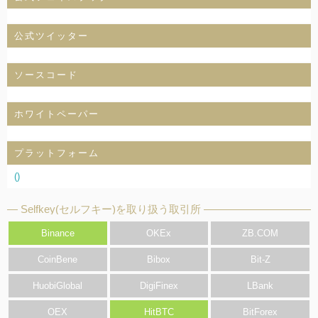
公式ツイッター
ソースコード
ホワイトペーパー
プラットフォーム
()
Selfkey(セルフキー)を取り扱う取引所
Binance
OKEx
ZB.COM
CoinBene
Bibox
Bit-Z
HuobiGlobal
DigiFinex
LBank
OEX
HitBTC
BitForex