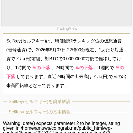
TradingView
Selfkey(セルフキー)は、時価総額ランキング位の仮想通貨
(暗号通貨)で、2026年8月07日 22時00分現在、1あたり対通
貨でドル(円)前後、対BTCで0.00000000前後で推移してお
り、1時間で
％の下落
、24時間で
％の下落
、1週間で
％の
下落
しております。直近24時間の出来高はドル(円)で％の出
来高回転率となっております。
Selfkey(セルフキー)を簡単解説
Selfkey(セルフキー)の基本情報
Warning
: date() expects parameter 2 to be integer, string
given in
/home/amuws/coingrab.net/public_html/wp-
content/themes/201801/single-coin.php
on line
373