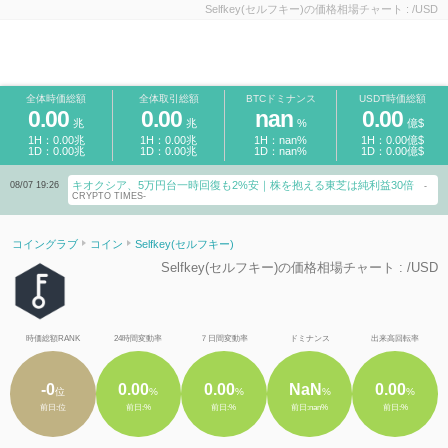
Selfkey(セルフキー)の価格相場チャート : /USD
全体時価総額
全体取引総額
BTCドミナンス
USDT時価総額
0.00
0.00
nan
0.00
兆
兆
%
億$
1H：0.00兆
1H：0.00兆
1H：nan%
1H：0.00億$
1D：0.00兆
1D：0.00兆
1D：nan%
1D：0.00億$
キオクシア、5万円台一時回復も2%安｜株を抱える東芝は純利益30倍
08/07 19:26
-
CRYPTO TIMES-
コイングラブ
コイン
Selfkey(セルフキー)
Selfkey(セルフキー)の価格相場チャート : /USD
時価総額RANK
24時間変動率
７日間変動率
ドミナンス
出来高回転率
-0
0.00
0.00
NaN
0.00
位
%
%
%
%
前日:位
前日:%
前日:%
前日:nan%
前日:%