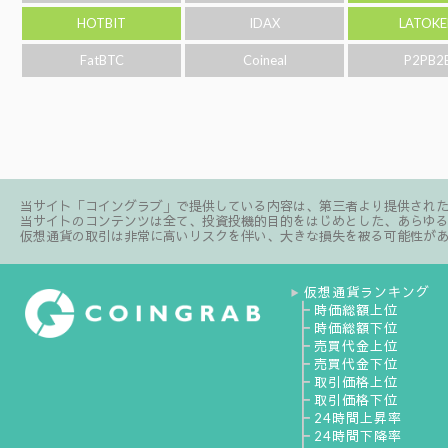
HOTBIT
IDAX
LATOKE
FatBTC
Coineal
P2PB2
当サイト「コイングラブ」で提供している内容は、第三者より提供され
当サイトのコンテンツは全て、投資投機的目的をはじめとした、あらゆ
仮想通貨の取引は非常に高いリスクを伴い、大きな損失を被る可能性が
仮想通貨ランキング
▶
┣
時価総額上位
┣
時価総額下位
┣
売買代金上位
┣
売買代金下位
┣
取引価格上位
┣
取引価格下位
┣
24時間上昇率
┣
24時間下降率