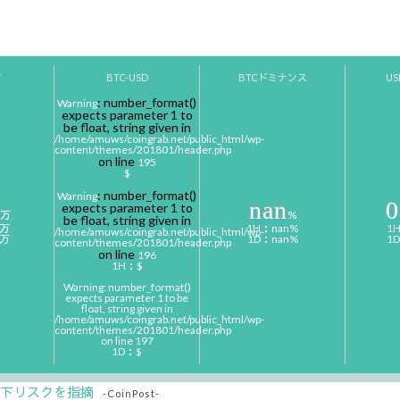
Y
BTC-USD
BTCドミナンス
U
: number_format()
Warning
expects parameter 1 to
be float, string given in
/home/amuws/coingrab.net/public_html/wp-
content/themes/201801/header.php
on line
195
$
: number_format()
Warning
nan
0
expects parameter 1 to
万
%
be float, string given in
0万
1H：nan%
1
/home/amuws/coingrab.net/public_html/wp-
0万
1D：nan%
1
content/themes/201801/header.php
on line
196
1H：$
Warning
: number_format()
expects parameter 1 to be
float, string given in
/home/amuws/coingrab.net/public_html/wp-
content/themes/201801/header.php
on line
197
1D：$
低下リスクを指摘
-CoinPost-