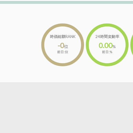
時価総額RANK
24時間変動率
-0
0.00
位
%
前日:位
前日:%