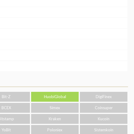
Bit-Z
HuobiGlobal
DigiFinex
BCEX
Simex
Coinsuper
Bitstamp
Kraken
Kucoin
YoBit
Poloniex
Sistemkoin