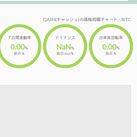
QASH(キャッシュ)の価格相場チャート : /BTC
７日間変動率
ドミナンス
出来高回転率
0.00
NaN
0.00
%
%
%
前日:%
前日:nan%
前日:%