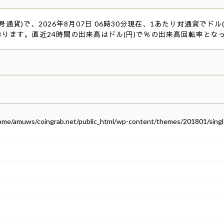
貨)で、2026年8月07日 06時30分現在、1あたり対通貨でドル(円
おります。直近24時間の出来高はドル(円)で％の出来高回転率とな
ome/amuws/coingrab.net/public_html/wp-content/themes/201801/singl