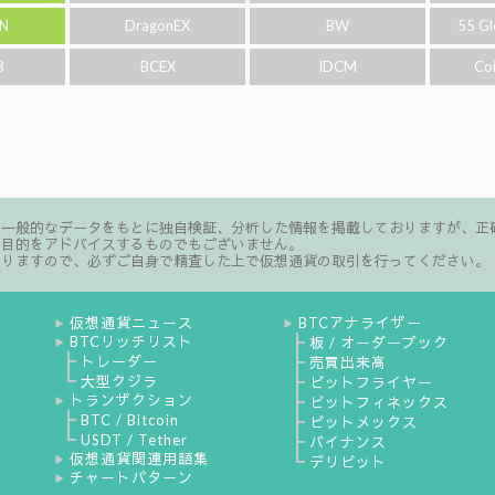
N
DragonEX
BW
55 Gl
B
BCEX
IDCM
Co
た一般的なデータをもとに独自検証、分析した情報を掲載しておりますが、正
る目的をアドバイスするものでもございません。
ありますので、必ずご自身で精査した上で仮想通貨の取引を行ってください。
仮想通貨ニュース
BTCアナライザー
▶
▶
BTCリッチリスト
┣
板 / オーダーブック
▶
┣
トレーダー
┣
売買出来高
┗
大型クジラ
┣
ビットフライヤー
トランザクション
┣
ビットフィネックス
▶
┣
BTC / Bitcoin
┣
ビットメックス
┗
USDT / Tether
┣
バイナンス
仮想通貨関連用語集
┗
▶
デリビット
チャートパターン
▶