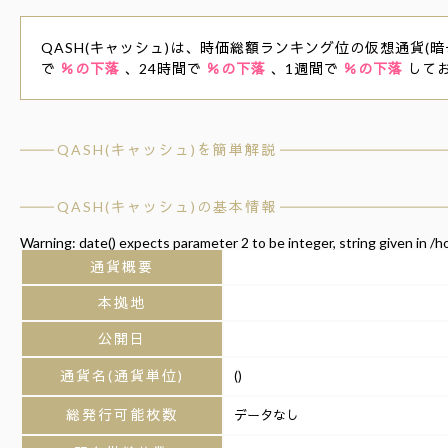
QASH(キャッシュ)は、時価総額ランキング位の仮想通貨(暗号通
で
％の下落
、24時間で
％の下落
、1週間で
％の下落
して
QASH(キャッシュ)を簡単解説
QASH(キャッシュ)の基本情報
Warning
: date() expects parameter 2 to be integer, string given in
/h
通貨概要
本拠地
公開日
通貨名(通貨単位)
()
総発行可能枚数
データなし