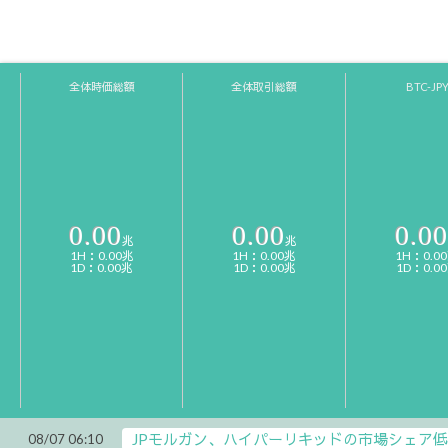
全体時価総額
全体取引総額
BTC-JP
0.00
0.00
0.00
兆
兆
1H：0.00兆
1H：0.00兆
1H：0.0
1D：0.00兆
1D：0.00兆
1D：0.0
JPモルガン、ハイパーリキッドの市場シェア
08/07 06:10