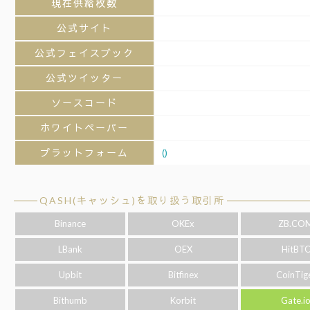
現在供給枚数
公式サイト
公式フェイスブック
公式ツイッター
ソースコード
ホワイトペーパー
プラットフォーム
()
QASH(キャッシュ)を取り扱う取引所
Binance
OKEx
ZB.CO
LBank
OEX
HitBT
Upbit
Bitfinex
CoinTig
Bithumb
Korbit
Gate.i