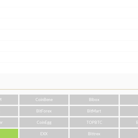
M
CoinBene
Bibox
C
BitForex
BitMart
er
CoinEgg
TOPBTC
o
EXX
Bittrex