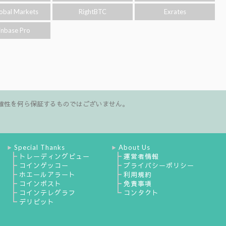
obal Markets
RightBTC
Exrates
inbase Pro
確性を何ら保証するものではございません。
Special Thanks
About Us
▶
▶
┣
┣
トレーディングビュー
運営者情報
┣
┣
コインゲッコー
プライバシーポリシー
┣
┣
ホエールアラート
利用規約
┣
┣
コインポスト
免責事項
┣
┗
コインテレグラフ
コンタクト
┗
デリビット