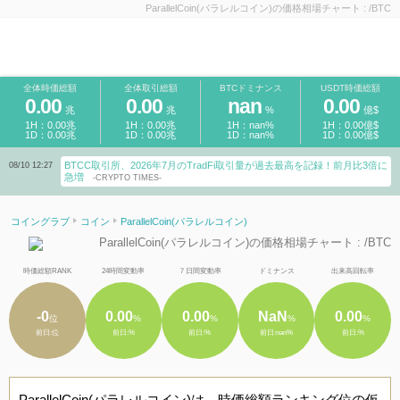
ParallelCoin(パラレルコイン)の価格相場チャート : /BTC
全体時価総額
全体取引総額
BTCドミナンス
USDT時価総額
0.00
0.00
nan
0.00
兆
兆
%
億$
1H：0.00兆
1H：0.00兆
1H：nan%
1H：0.00億$
1D：0.00兆
1D：0.00兆
1D：nan%
1D：0.00億$
BTCC取引所、2026年7月のTradFi取引量が過去最高を記録！前月比3倍に
08/10 12:27
急増
-CRYPTO TIMES-
コイングラブ
コイン
ParallelCoin(パラレルコイン)
ParallelCoin(パラレルコイン)の価格相場チャート : /BTC
時価総額RANK
24時間変動率
７日間変動率
ドミナンス
出来高回転率
-0
0.00
0.00
NaN
0.00
位
%
%
%
%
前日:位
前日:%
前日:%
前日:nan%
前日:%
ParallelCoin(パラレルコイン)は、時価総額ランキング位の仮