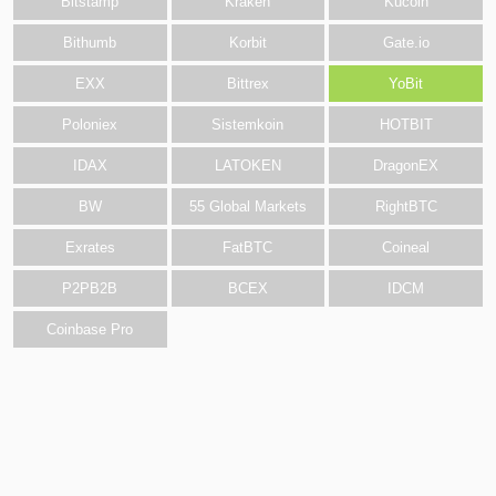
Bitstamp
Kraken
Kucoin
Bithumb
Korbit
Gate.io
EXX
Bittrex
YoBit
Poloniex
Sistemkoin
HOTBIT
IDAX
LATOKEN
DragonEX
BW
55 Global Markets
RightBTC
Exrates
FatBTC
Coineal
P2PB2B
BCEX
IDCM
Coinbase Pro