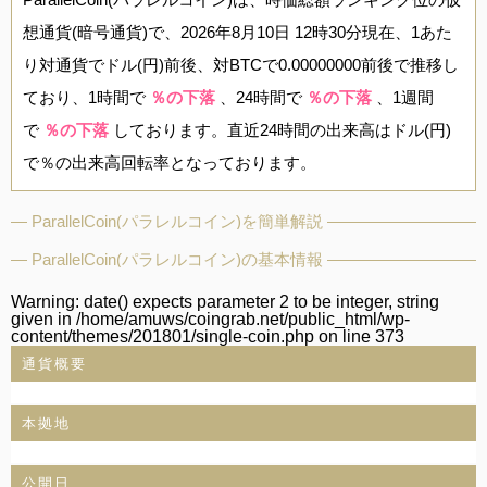
想通貨(暗号通貨)で、2026年8月10日 12時30分現在、1あた
り対通貨でドル(円)前後、対BTCで0.00000000前後で推移し
ており、1時間で
％の下落
、24時間で
％の下落
、1週間
で
％の下落
しております。直近24時間の出来高はドル(円)
で％の出来高回転率となっております。
ParallelCoin(パラレルコイン)を簡単解説
ParallelCoin(パラレルコイン)の基本情報
Warning
: date() expects parameter 2 to be integer, string
given in
/home/amuws/coingrab.net/public_html/wp-
content/themes/201801/single-coin.php
on line
373
通貨概要
本拠地
公開日