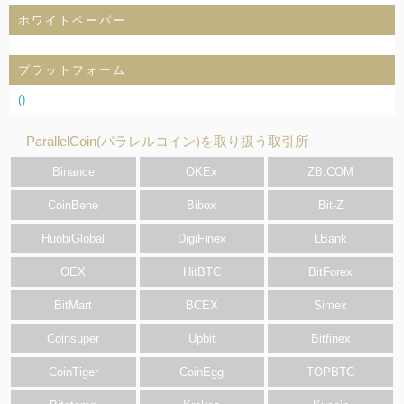
ホワイトペーパー
プラットフォーム
()
ParallelCoin(パラレルコイン)を取り扱う取引所
Binance
OKEx
ZB.COM
CoinBene
Bibox
Bit-Z
HuobiGlobal
DigiFinex
LBank
OEX
HitBTC
BitForex
BitMart
BCEX
Simex
Coinsuper
Upbit
Bitfinex
CoinTiger
CoinEgg
TOPBTC