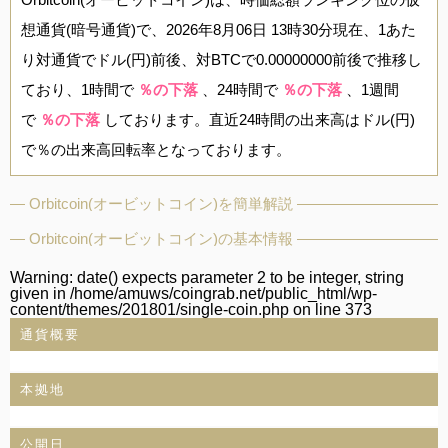
想通貨(暗号通貨)で、2026年8月06日 13時30分現在、1あた
り対通貨でドル(円)前後、対BTCで0.00000000前後で推移し
ており、1時間で
％の下落
、24時間で
％の下落
、1週間
で
％の下落
しております。直近24時間の出来高はドル(円)
で％の出来高回転率となっております。
Orbitcoin(オービットコイン)を簡単解説
Orbitcoin(オービットコイン)の基本情報
Warning
: date() expects parameter 2 to be integer, string
given in
/home/amuws/coingrab.net/public_html/wp-
content/themes/201801/single-coin.php
on line
373
通貨概要
本拠地
公開日