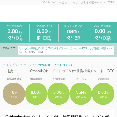
Orbitcoin(オービットコイン)の価格相場チャート : /BTC
全体時価総額
全体取引総額
BTCドミナンス
USDT時価総額
0.00
0.00
nan
0.00
兆
兆
%
億$
1H：0.00兆
1H：0.00兆
1H：nan%
1H：0.00億$
1D：0.00兆
1D：0.00兆
1D：nan%
1D：0.00億$
リップル保有が半年で55%減｜グレースケールのETF、純資産1.6億ドル
08/06 12:55
減
-CRYPTO TIMES-
コイングラブ
コイン
Orbitcoin(オービットコイン)
Orbitcoin(オービットコイン)の価格相場チャート : /BTC
時価総額RANK
24時間変動率
７日間変動率
ドミナンス
出来高回転率
-0
0.00
0.00
NaN
0.00
位
%
%
%
%
前日:位
前日:%
前日:%
前日:nan%
前日:%
Orbitcoin(オービットコイン)は、時価総額ランキング位の仮