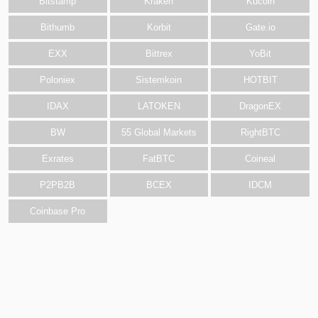
Bitstamp
Kraken
Kucoin
Bithumb
Korbit
Gate.io
EXX
Bittrex
YoBit
Poloniex
Sistemkoin
HOTBIT
IDAX
LATOKEN
DragonEX
BW
55 Global Markets
RightBTC
Exrates
FatBTC
Coineal
P2PB2B
BCEX
IDCM
Coinbase Pro