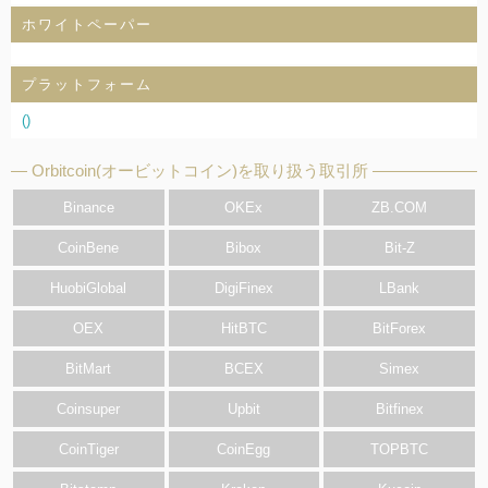
ホワイトペーパー
プラットフォーム
()
Orbitcoin(オービットコイン)を取り扱う取引所
Binance
OKEx
ZB.COM
CoinBene
Bibox
Bit-Z
HuobiGlobal
DigiFinex
LBank
OEX
HitBTC
BitForex
BitMart
BCEX
Simex
Coinsuper
Upbit
Bitfinex
CoinTiger
CoinEgg
TOPBTC