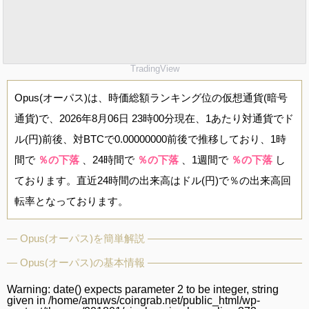
TradingView
Opus(オーパス)は、時価総額ランキング位の仮想通貨(暗号
通貨)で、2026年8月06日 23時00分現在、1あたり対通貨でド
ル(円)前後、対BTCで0.00000000前後で推移しており、1時
間で
％の下落
、24時間で
％の下落
、1週間で
％の下落
し
ております。直近24時間の出来高はドル(円)で％の出来高回
転率となっております。
Opus(オーパス)を簡単解説
Opus(オーパス)の基本情報
Warning
: date() expects parameter 2 to be integer, string
given in
/home/amuws/coingrab.net/public_html/wp-