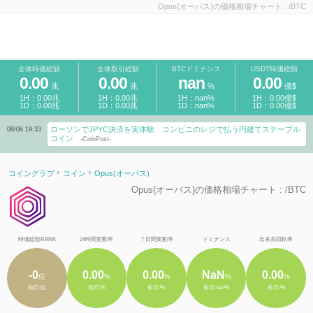
Opus(オーパス)の価格相場チャート : /BTC
全体時価総額
全体取引総額
BTCドミナンス
USDT時価総額
0.00
0.00
nan
0.00
兆
兆
%
億$
1H：0.00兆
1H：0.00兆
1H：nan%
1H：0.00億$
1D：0.00兆
1D：0.00兆
1D：nan%
1D：0.00億$
ローソンでJPYC決済を実体験 コンビニのレジで払う円建てステーブル
08/06 19:33
コイン
-CoinPost-
コイングラブ
コイン
Opus(オーパス)
Opus(オーパス)の価格相場チャート : /BTC
時価総額RANK
24時間変動率
７日間変動率
ドミナンス
出来高回転率
-0
0.00
0.00
NaN
0.00
位
%
%
%
%
前日:位
前日:%
前日:%
前日:nan%
前日:%