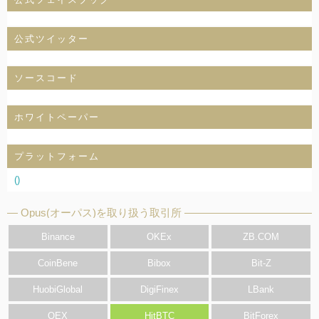
公式ツイッター
ソースコード
ホワイトペーパー
プラットフォーム
()
Opus(オーパス)を取り扱う取引所
Binance
OKEx
ZB.COM
CoinBene
Bibox
Bit-Z
HuobiGlobal
DigiFinex
LBank
OEX
HitBTC
BitForex