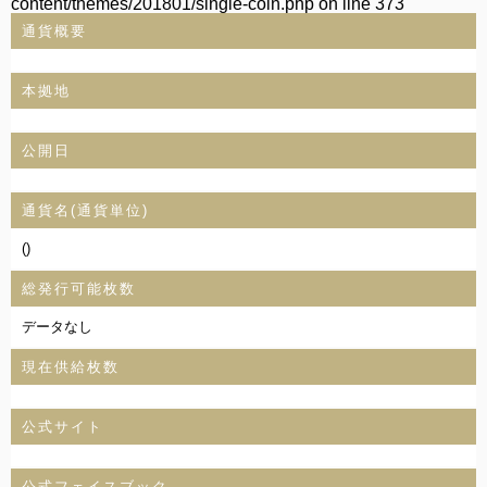
content/themes/201801/single-coin.php
on line
373
通貨概要
本拠地
公開日
通貨名(通貨単位)
()
総発行可能枚数
データなし
現在供給枚数
公式サイト
公式フェイスブック