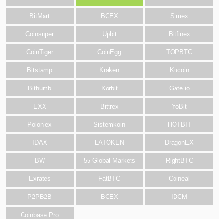
BitMart
BCEX
Simex
Coinsuper
Upbit
Bitfinex
CoinTiger
CoinEgg
TOPBTC
Bitstamp
Kraken
Kucoin
Bithumb
Korbit
Gate.io
EXX
Bittrex
YoBit
Poloniex
Sistemkoin
HOTBIT
IDAX
LATOKEN
DragonEX
BW
55 Global Markets
RightBTC
Exrates
FatBTC
Coineal
P2PB2B
BCEX
IDCM
Coinbase Pro