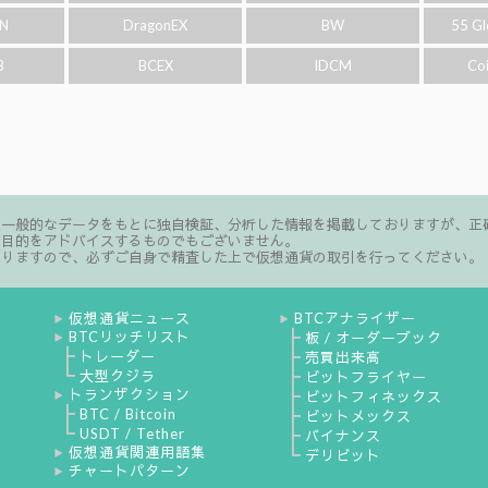
N
DragonEX
BW
55 Gl
B
BCEX
IDCM
Co
た一般的なデータをもとに独自検証、分析した情報を掲載しておりますが、正
る目的をアドバイスするものでもございません。
ありますので、必ずご自身で精査した上で仮想通貨の取引を行ってください。
仮想通貨ニュース
BTCアナライザー
▶
▶
BTCリッチリスト
┣
板 / オーダーブック
▶
┣
トレーダー
┣
売買出来高
┗
大型クジラ
┣
ビットフライヤー
トランザクション
┣
ビットフィネックス
▶
┣
BTC / Bitcoin
┣
ビットメックス
┗
USDT / Tether
┣
バイナンス
仮想通貨関連用語集
┗
▶
デリビット
チャートパターン
▶