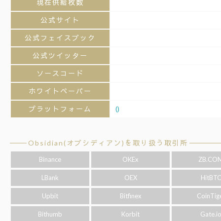
現在供給枚数
公式サイト
公式フェイスブック
公式ツイッター
ソースコード
ホワイトペーパー
プラットフォーム
()
Obsidian(オブシディアン)を取り扱う取引所
Binance
OKEx
ZB.CO
LBank
OEX
HitBT
Upbit
Bitfinex
CoinTig
Bithumb
Korbit
Gate.i