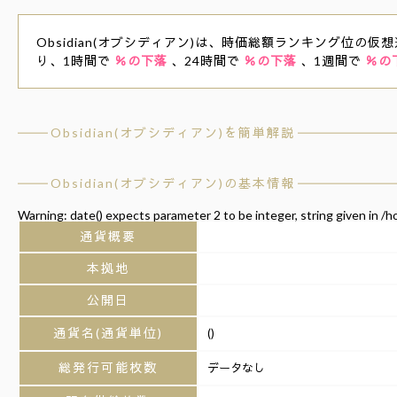
Obsidian(オブシディアン)は、時価総額ランキング位の仮想通
り、1時間で
％の下落
、24時間で
％の下落
、1週間で
％の
Obsidian(オブシディアン)を簡単解説
Obsidian(オブシディアン)の基本情報
Warning
: date() expects parameter 2 to be integer, string given in
/h
通貨概要
本拠地
公開日
通貨名(通貨単位)
()
総発行可能枚数
データなし