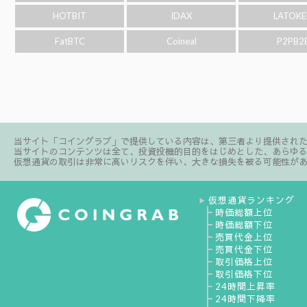
HOTBIT
IDAX
LATOKE
FatBTC
Coineal
P2PB2
当サイト「コイングラブ」で提供している内容は、第三者より提供され
当サイトのコンテンツは全て、投資投機的目的をはじめとした、あらゆ
仮想通貨の取引は非常に高いリスクを伴い、大きな損失を被る可能性が
仮想通貨ランキング
▶
┣
時価総額上位
┣
時価総額下位
┣
売買代金上位
┣
売買代金下位
┣
取引価格上位
┣
取引価格下位
┣
24時間上昇率
┣
24時間下降率