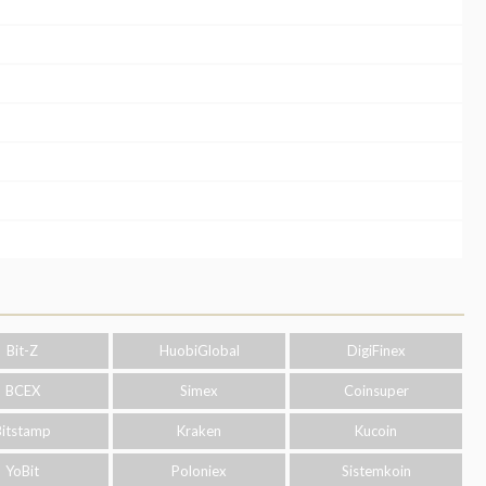
Bit-Z
HuobiGlobal
DigiFinex
BCEX
Simex
Coinsuper
Bitstamp
Kraken
Kucoin
YoBit
Poloniex
Sistemkoin