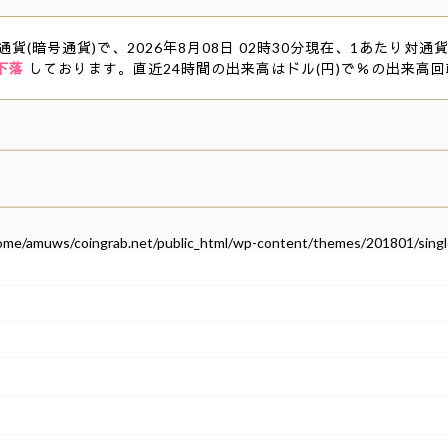
貨(暗号通貨)で、2026年8月08日 02時30分現在、1あたり対通貨
下落
しております。直近24時間の出来高はドル(円)で％の出来高
ome/amuws/coingrab.net/public_html/wp-content/themes/201801/singl