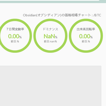
Obsidian(オブシディアン)の価格相場チャート : /BTC
７日間変動率
ドミナンス
出来高回転率
0.00
NaN
0.00
%
%
%
前日:%
前日:nan%
前日:%