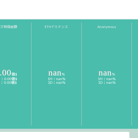
SDT時価総額
ETHドミナンス
Anonymous
.00
nan
nan
億$
%
%
H：0.00億$
1H：nan%
1H：nan%
D：0.00億$
1D：nan%
1D：nan%
08/07 1