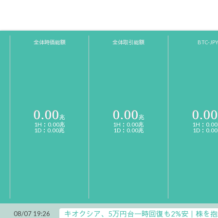
全体時価総額
全体取引総額
BTC-JP
0.00
0.00
0.00
兆
兆
1H：0.00兆
1H：0.00兆
1H：0.0
1D：0.00兆
1D：0.00兆
1D：0.0
キオクシア、5万円台一時回復も2%安｜株を抱
08/07 19:26