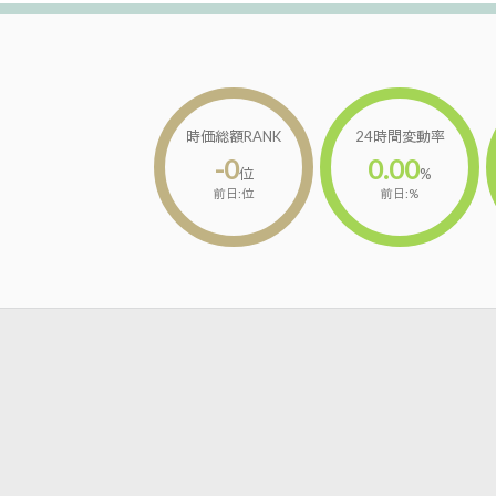
時価総額RANK
24時間変動率
-0
0.00
位
%
前日:位
前日:%