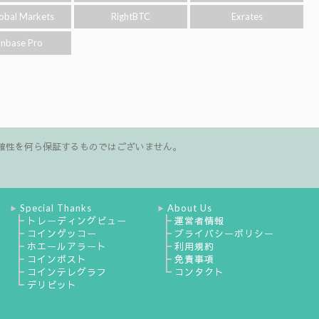
obal Markets
RightBTC
Exrates
inbase Pro
確性を何ら保証するものではございません。
Special Thanks
About Us
▶
▶
┣
┣
トレーディングビュー
運営者情報
┣
┣
コインゲッコー
プライバシーポリシー
┣
┣
ホエールアラート
利用規約
┣
┣
コインポスト
免責事項
┣
┗
コインテレグラフ
コンタクト
┗
デリビット