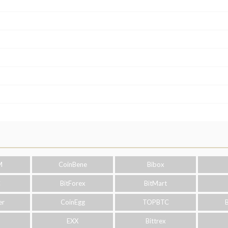
M
CoinBene
Bibox
C
BitForex
BitMart
er
CoinEgg
TOPBTC
o
EXX
Bittrex