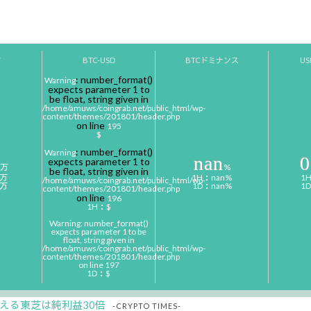
Y
BTC-USD
BTCドミナンス
U
: number_format()
Warning
expects parameter 1 to
be float, string given in
/home/amuws/coingrab.net/public_html/wp-
content/themes/201801/header.php
on line
195
$
: number_format()
Warning
nan
0
expects parameter 1 to
万
%
be float, string given in
0万
1H：nan%
1
/home/amuws/coingrab.net/public_html/wp-
0万
1D：nan%
1
content/themes/201801/header.php
on line
196
1H：$
Warning
: number_format()
expects parameter 1 to be
float, string given in
/home/amuws/coingrab.net/public_html/wp-
content/themes/201801/header.php
on line
197
1D：$
える東芝は純利益30倍
-CRYPTO TIMES-