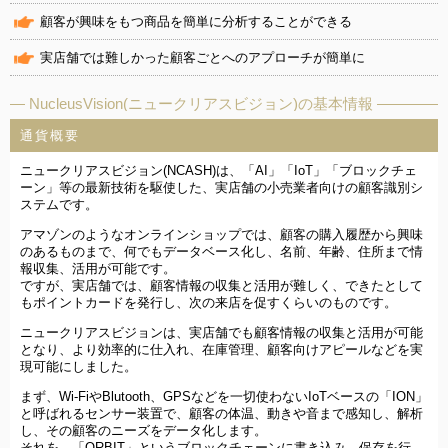
顧客が興味をもつ商品を簡単に分析することができる
実店舗では難しかった顧客ごとへのアプローチが簡単に
NucleusVision(ニュークリアスビジョン)の基本情報
通貨概要
ニュークリアスビジョン(NCASH)は、「AI」「IoT」「ブロックチェ
ーン」等の最新技術を駆使した、実店舗の小売業者向けの顧客識別シ
ステムです。
アマゾンのようなオンラインショップでは、顧客の購入履歴から興味
のあるものまで、何でもデータベース化し、名前、年齢、住所まで情
報収集、活用が可能です。
ですが、実店舗では、顧客情報の収集と活用が難しく、できたとして
もポイントカードを発行し、次の来店を促すくらいのものです。
ニュークリアスビジョンは、実店舗でも顧客情報の収集と活用が可能
となり、より効率的に仕入れ、在庫管理、顧客向けアピールなどを実
現可能にしました。
まず、Wi-FiやBlutooth、GPSなどを一切使わないIoTベースの「ION」
と呼ばれるセンサー装置で、顧客の体温、動きや音まで感知し、解析
し、その顧客のニーズをデータ化します。
それを、「ORBIT」というブロックチェーンに書き込み、保存を行