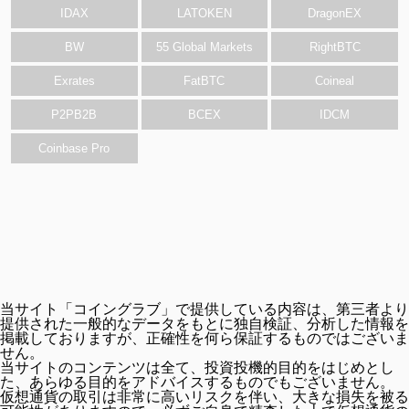
IDAX
LATOKEN
DragonEX
BW
55 Global Markets
RightBTC
Exrates
FatBTC
Coineal
P2PB2B
BCEX
IDCM
Coinbase Pro
当サイト「コイングラブ」で提供している内容は、第三者より
提供された一般的なデータをもとに独自検証、分析した情報を
掲載しておりますが、正確性を何ら保証するものではございま
せん。
当サイトのコンテンツは全て、投資投機的目的をはじめとし
た、あらゆる目的をアドバイスするものでもございません。
仮想通貨の取引は非常に高いリスクを伴い、大きな損失を被る