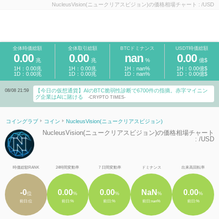
NucleusVision(ニュークリアスビジョン)の価格相場チャート : /USD
全体時価総額
全体取引総額
BTCドミナンス
USDT時価総額
0.00
0.00
nan
0.00
兆
兆
%
億$
1H：0.00兆
1H：0.00兆
1H：nan%
1H：0.00億$
1D：0.00兆
1D：0.00兆
1D：nan%
1D：0.00億$
【今日の仮想通貨】AIのBTC脆弱性診断で6700件の指摘。赤字マイニン
08/08 21:59
0
グ企業はAIに賭ける
-CRYPTO TIMES-
コイングラブ
コイン
NucleusVision(ニュークリアスビジョン)
NucleusVision(ニュークリアスビジョン)の価格相場チャート
: /USD
時価総額RANK
24時間変動率
７日間変動率
ドミナンス
出来高回転率
-0
0.00
0.00
NaN
0.00
位
%
%
%
%
前日:位
前日:%
前日:%
前日:nan%
前日:%