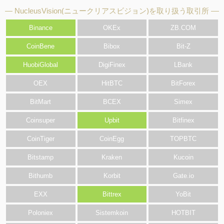
NucleusVision(ニュークリアスビジョン)を取り扱う取引所
Binance
OKEx
ZB.COM
CoinBene
Bibox
Bit-Z
HuobiGlobal
DigiFinex
LBank
OEX
HitBTC
BitForex
BitMart
BCEX
Simex
Coinsuper
Upbit
Bitfinex
CoinTiger
CoinEgg
TOPBTC
Bitstamp
Kraken
Kucoin
Bithumb
Korbit
Gate.io
EXX
Bittrex
YoBit
Poloniex
Sistemkoin
HOTBIT