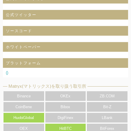
公式ツイッター
ソースコード
ホワイトペーパー
プラットフォーム
()
Matryx(マトリックス)を取り扱う取引所
Binance
OKEx
ZB.COM
CoinBene
Bibox
Bit-Z
HuobiGlobal
DigiFinex
LBank
OEX
HitBTC
BitForex