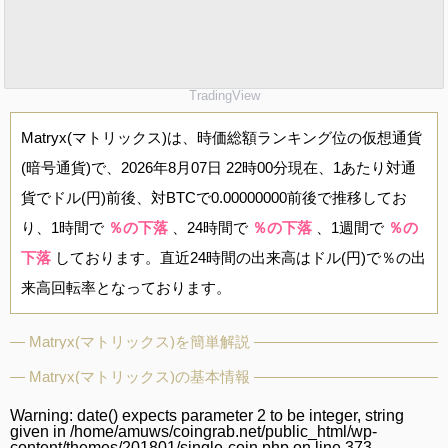
TradingView
Matryx(マトリックス)は、時価総額ランキング位の仮想通貨
(暗号通貨)で、2026年8月07日 22時00分現在、1あたり対通
貨でドル(円)前後、対BTCで0.00000000前後で推移してお
り、1時間で
％の下落
、24時間で
％の下落
、1週間で
％の
下落
しております。直近24時間の出来高はドル(円)で％の出
来高回転率となっております。
Matryx(マトリックス)を簡単解説
Matryx(マトリックス)の基本情報
Warning
: date() expects parameter 2 to be integer, string
given in
/home/amuws/coingrab.net/public_html/wp-
content/themes/201801/single-coin.php
on line
373