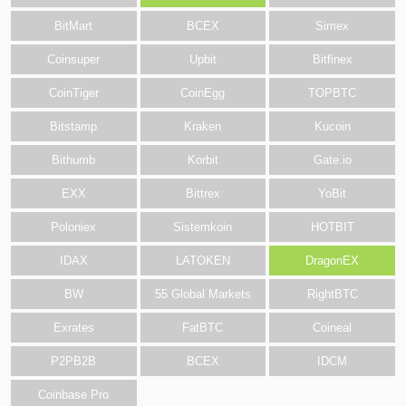
BitMart
BCEX
Simex
Coinsuper
Upbit
Bitfinex
CoinTiger
CoinEgg
TOPBTC
Bitstamp
Kraken
Kucoin
Bithumb
Korbit
Gate.io
EXX
Bittrex
YoBit
Poloniex
Sistemkoin
HOTBIT
IDAX
LATOKEN
DragonEX
BW
55 Global Markets
RightBTC
Exrates
FatBTC
Coineal
P2PB2B
BCEX
IDCM
Coinbase Pro