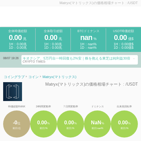
Matryx(マトリックス)の価格相場チャート : /USDT
全体時価総額
全体取引総額
BTCドミナンス
USDT時価総額
0.00
0.00
nan
0.00
兆
兆
%
億$
1H：0.00兆
1H：0.00兆
1H：nan%
1H：0.00億$
1D：0.00兆
1D：0.00兆
1D：nan%
1D：0.00億$
キオクシア、5万円台一時回復も2%安｜株を抱える東芝は純利益30倍
08/07 19:26
-
CRYPTO TIMES-
コイングラブ
コイン
Matryx(マトリックス)
Matryx(マトリックス)の価格相場チャート : /USDT
時価総額RANK
24時間変動率
７日間変動率
ドミナンス
出来高回転率
-0
0.00
0.00
NaN
0.00
位
%
%
%
%
前日:位
前日:%
前日:%
前日:nan%
前日:%