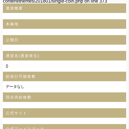
content/themes/201801/single-coin.php
on line
373
通貨概要
本拠地
公開日
通貨名(通貨単位)
()
総発行可能枚数
データなし
現在供給枚数
公式サイト
公式フェイスブック