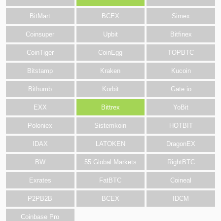
BitMart
BCEX
Simex
Coinsuper
Upbit
Bitfinex
CoinTiger
CoinEgg
TOPBTC
Bitstamp
Kraken
Kucoin
Bithumb
Korbit
Gate.io
EXX
Bittrex
YoBit
Poloniex
Sistemkoin
HOTBIT
IDAX
LATOKEN
DragonEX
BW
55 Global Markets
RightBTC
Exrates
FatBTC
Coineal
P2PB2B
BCEX
IDCM
Coinbase Pro