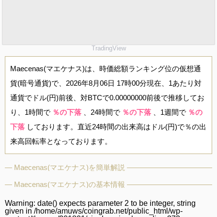
TradingView
Maecenas(マエケナス)は、時価総額ランキング位の仮想通
貨(暗号通貨)で、2026年8月06日 17時00分現在、1あたり対
通貨でドル(円)前後、対BTCで0.00000000前後で推移してお
り、1時間で
％の下落
、24時間で
％の下落
、1週間で
％の
下落
しております。直近24時間の出来高はドル(円)で％の出
来高回転率となっております。
Maecenas(マエケナス)を簡単解説
Maecenas(マエケナス)の基本情報
Warning
: date() expects parameter 2 to be integer, string
given in
/home/amuws/coingrab.net/public_html/wp-