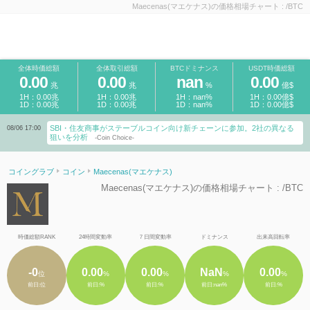
Maecenas(マエケナス)の価格相場チャート : /BTC
全体時価総額
全体取引総額
BTCドミナンス
USDT時価総額
0.00
0.00
nan
0.00
兆
兆
%
億$
1H：0.00兆
1H：0.00兆
1H：nan%
1H：0.00億$
1D：0.00兆
1D：0.00兆
1D：nan%
1D：0.00億$
SBI・住友商事がステーブルコイン向け新チェーンに参加。2社の異なる
08/06 17:00
狙いを分析
-Coin Choice-
コイングラブ
コイン
Maecenas(マエケナス)
Maecenas(マエケナス)の価格相場チャート : /BTC
時価総額RANK
24時間変動率
７日間変動率
ドミナンス
出来高回転率
-0
0.00
0.00
NaN
0.00
位
%
%
%
%
前日:位
前日:%
前日:%
前日:nan%
前日:%