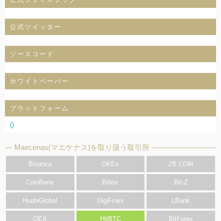
公式ツイッター
ソースコード
ホワイトペーパー
プラットフォーム
()
Maecenas(マエケナス)を取り扱う取引所
Binance
OKEx
ZB.COM
CoinBene
Bibox
Bit-Z
HuobiGlobal
DigiFinex
LBank
OEX
HitBTC
BitForex