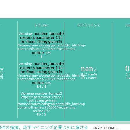
Y
BTC-USD
BTCドミナンス
U
: number_format()
Warning
expects parameter 1 to
be float, string given in
/home/amuws/coingrab.net/public_html/wp-
content/themes/201801/header.php
on line
195
$
: number_format()
Warning
nan
0
expects parameter 1 to
万
%
be float, string given in
0万
1H：nan%
1
/home/amuws/coingrab.net/public_html/wp-
0万
1D：nan%
1
content/themes/201801/header.php
on line
196
1H：$
Warning
: number_format()
expects parameter 1 to be
float, string given in
/home/amuws/coingrab.net/public_html/wp-
content/themes/201801/header.php
on line
197
1D：$
00件の指摘。赤字マイニング企業はAIに賭ける
-CRYPTO TIMES-