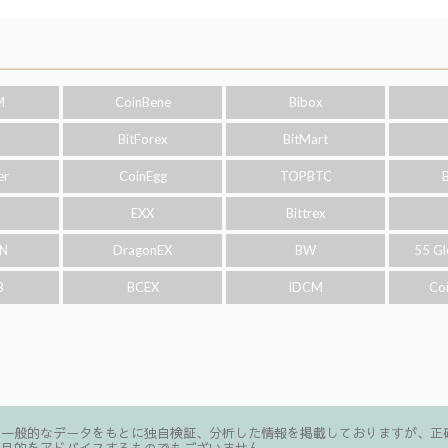
M
CoinBene
Bibox
C
BitForex
BitMart
er
CoinEgg
TOPBTC
o
EXX
Bittrex
N
DragonEX
BW
55 Gl
B
BCEX
IDCM
Co
た一般的なデータをもとに独自検証、分析した情報を掲載しておりますが、正