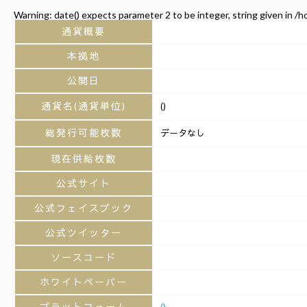
Warning
: date() expects parameter 2 to be integer, string given in
/h
通貨概要
本拠地
公開日
通貨名(通貨単位)
()
総発行可能枚数
データなし
現在供給枚数
公式サイト
公式フェイスブック
公式ツイッター
ソースコード
ホワイトペーパー
プラットフォーム
()