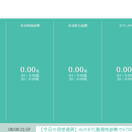
全体時価総額
全体取引総額
BTC-JP
0.00
0.00
0.00
兆
兆
1H：0.00兆
1H：0.00兆
1H：0.0
1D：0.00兆
1D：0.00兆
1D：0.0
【今日の仮想通貨】AIのBTC脆弱性診断で67
08/08 21:59