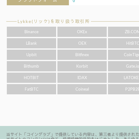
Lykke(リッケ)を取り扱う取引所
Binance
OKEx
ZB.CO
LBank
OEX
HitBT
Upbit
Bitfinex
CoinTig
Bithumb
Korbit
Gate.i
HOTBIT
IDAX
LATOKE
FatBTC
Coineal
P2PB2
当サイト「コイングラブ」で提供している内容は、第三者より提供され