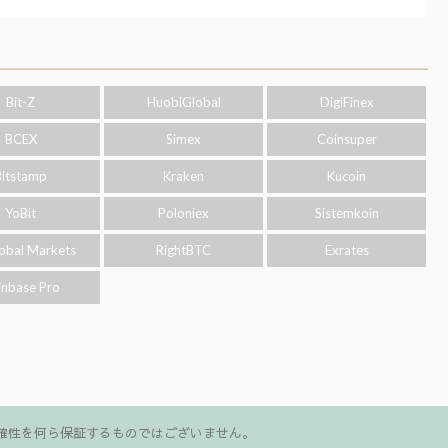
Bit-Z
HuobiGlobal
DigiFinex
BCEX
Simex
Coinsuper
Bitstamp
Kraken
Kucoin
YoBit
Poloniex
Sistemkoin
obal Markets
RightBTC
Exrates
inbase Pro
確性を何ら保証するものではございません。