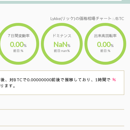
Lykke(リッケ)の価格相場チャート : /BTC
７日間変動率
ドミナンス
出来高回転率
0.00
NaN
0.00
%
%
%
前日:%
前日:nan%
前日:%
後、対BTCで0.00000000前後で推移しており、1時間で
％
おります。