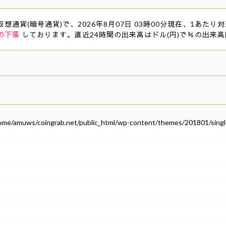
仮想通貨(暗号通貨)で、2026年8月07日 03時00分現在、1あたり対
の下落
しております。直近24時間の出来高はドル(円)で％の出来
ome/amuws/coingrab.net/public_html/wp-content/themes/201801/singl