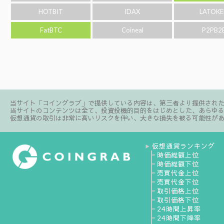
HOTBIT
IDAX
LATOKE
FatBTC
Coineal
P2PB2
当サイト「コイングラブ」で提供している内容は、第三者より提供され
当サイトのコンテンツは全て、投資投機的目的をはじめとした、あらゆ
仮想通貨の取引は非常に高いリスクを伴い、大きな損失を被る可能性が
仮想通貨ランキング
▶
┣
時価総額上位
┣
時価総額下位
┣
売買代金上位
┣
売買代金下位
┣
取引価格上位
┣
取引価格下位
┣
24時間上昇率
┣
24時間下降率