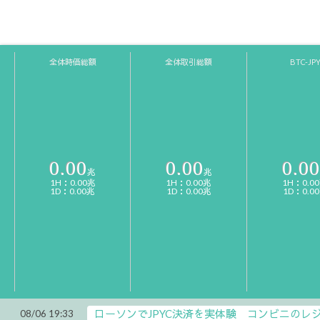
全体時価総額
全体取引総額
BTC-JP
0.00
0.00
0.00
兆
兆
1H：0.00兆
1H：0.00兆
1H：0.0
1D：0.00兆
1D：0.00兆
1D：0.0
ローソンでJPYC決済を実体験 コンビニのレ
08/06 19:33