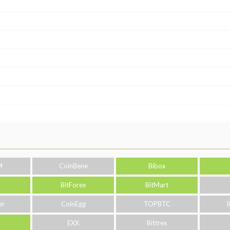
M
CoinBene
Bibox
C
BitForex
BitMart
er
CoinEgg
TOPBTC
o
EXX
Bittrex