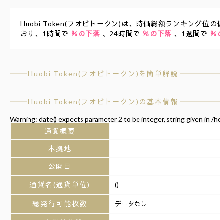
Huobi Token(フオビトークン)は、時価総額ランキング位の
おり、1時間で
％の下落
、24時間で
％の下落
、1週間で
％
Huobi Token(フオビトークン)を簡単解説
Huobi Token(フオビトークン)の基本情報
Warning
: date() expects parameter 2 to be integer, string given in
/h
通貨概要
本拠地
公開日
通貨名(通貨単位)
()
総発行可能枚数
データなし