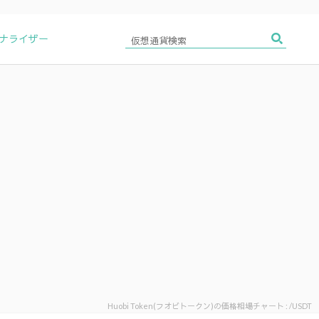
アナライザー
Huobi Token(フオビトークン)の価格相場チャート : /USDT