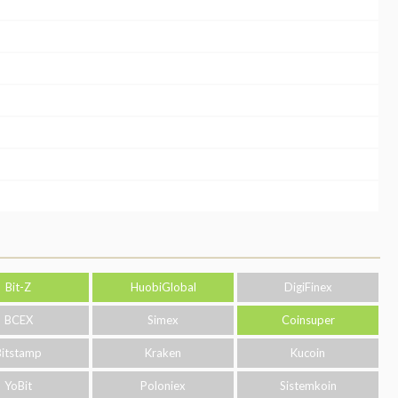
Bit-Z
HuobiGlobal
DigiFinex
BCEX
Simex
Coinsuper
Bitstamp
Kraken
Kucoin
YoBit
Poloniex
Sistemkoin