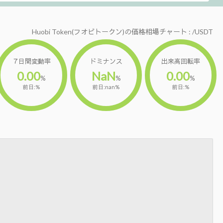
Huobi Token(フオビトークン)の価格相場チャート : /USDT
７日間変動率
ドミナンス
出来高回転率
0.00
NaN
0.00
%
%
%
前日:%
前日:nan%
前日:%