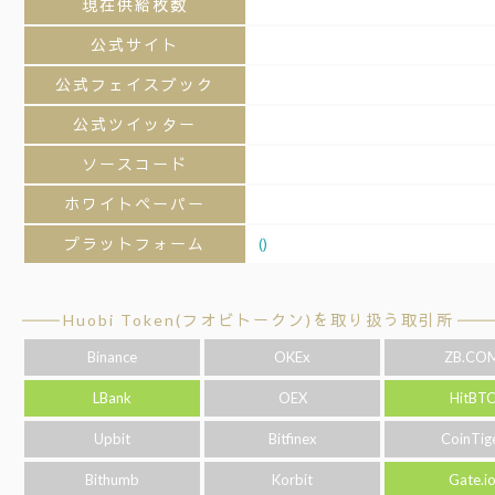
現在供給枚数
公式サイト
公式フェイスブック
公式ツイッター
ソースコード
ホワイトペーパー
プラットフォーム
()
Huobi Token(フオビトークン)を取り扱う取引所
Binance
OKEx
ZB.CO
LBank
OEX
HitBT
Upbit
Bitfinex
CoinTig
Bithumb
Korbit
Gate.i