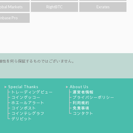
obal Markets
RightBTC
Exrates
inbase Pro
確性を何ら保証するものではございません。
Special Thanks
About Us
▶
▶
┣
┣
トレーディングビュー
運営者情報
┣
┣
コインゲッコー
プライバシーポリシー
┣
┣
ホエールアラート
利用規約
┣
┣
コインポスト
免責事項
┣
┗
コインテレグラフ
コンタクト
┗
デリビット