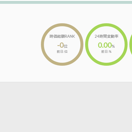
時価総額RANK
24時間変動率
-0
0.00
位
%
前日:位
前日:%