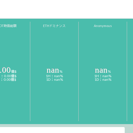
SDT時価総額
ETHドミナンス
Anonymous
.00
nan
nan
億$
%
%
H：0.00億$
1H：nan%
1H：nan%
D：0.00億$
1D：nan%
1D：nan%
08