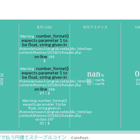
Y
BTC-USD
BTCドミナンス
U
: number_format()
Warning
expects parameter 1 to
be float, string given in
/home/amuws/coingrab.net/public_html/wp-
content/themes/201801/header.php
on line
195
$
: number_format()
Warning
nan
0
expects parameter 1 to
万
%
be float, string given in
0万
1H：nan%
1
/home/amuws/coingrab.net/public_html/wp-
0万
1D：nan%
1
content/themes/201801/header.php
on line
196
1H：$
Warning
: number_format()
expects parameter 1 to be
float, string given in
/home/amuws/coingrab.net/public_html/wp-
content/themes/201801/header.php
on line
197
1D：$
ジで払う円建てステーブルコイン
-CoinPost-