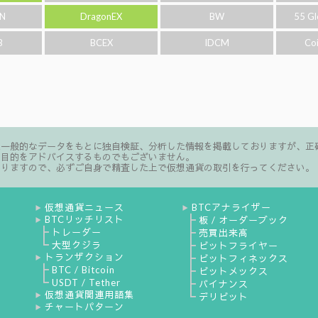
N
DragonEX
BW
55 Gl
B
BCEX
IDCM
Co
た一般的なデータをもとに独自検証、分析した情報を掲載しておりますが、正
る目的をアドバイスするものでもございません。
ありますので、必ずご自身で精査した上で仮想通貨の取引を行ってください。
仮想通貨ニュース
BTCアナライザー
▶
▶
BTCリッチリスト
┣
板 / オーダーブック
▶
┣
トレーダー
┣
売買出来高
┗
大型クジラ
┣
ビットフライヤー
トランザクション
┣
ビットフィネックス
▶
┣
BTC / Bitcoin
┣
ビットメックス
┗
USDT / Tether
┣
バイナンス
仮想通貨関連用語集
┗
▶
デリビット
チャートパターン
▶