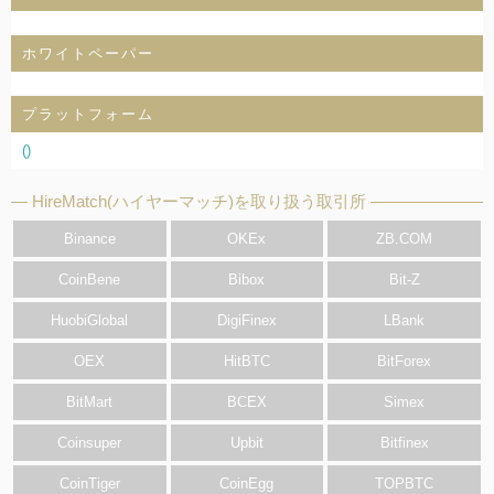
ホワイトペーパー
プラットフォーム
()
HireMatch(ハイヤーマッチ)を取り扱う取引所
Binance
OKEx
ZB.COM
CoinBene
Bibox
Bit-Z
HuobiGlobal
DigiFinex
LBank
OEX
HitBTC
BitForex
BitMart
BCEX
Simex
Coinsuper
Upbit
Bitfinex
CoinTiger
CoinEgg
TOPBTC