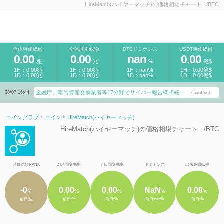
HireMatch(ハイヤーマッチ)の価格相場チャート : /BTC
全体時価総額
全体取引総額
BTCドミナンス
USDT時価総額
0.00
0.00
nan
0.00
兆
兆
%
億$
1H：0.00兆
1H：0.00兆
1H：nan%
1H：0.00億$
1D：0.00兆
1D：0.00兆
1D：nan%
1D：0.00億$
金融庁、暗号資産交換業者等17分野でサイバー報告様式統一
08/07 16:44
-CoinPost-
コイングラブ
コイン
HireMatch(ハイヤーマッチ)
HireMatch(ハイヤーマッチ)の価格相場チャート : /BTC
時価総額RANK
24時間変動率
７日間変動率
ドミナンス
出来高回転率
-0
0.00
0.00
NaN
0.00
位
%
%
%
%
前日:位
前日:%
前日:%
前日:nan%
前日:%