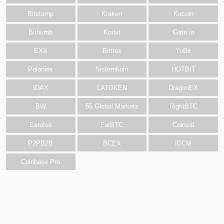
Bitstamp
Kraken
Kucoin
Bithumb
Korbit
Gate.io
EXX
Bittrex
YoBit
Poloniex
Sistemkoin
HOTBIT
IDAX
LATOKEN
DragonEX
BW
55 Global Markets
RightBTC
Exrates
FatBTC
Coineal
P2PB2B
BCEX
IDCM
Coinbase Pro