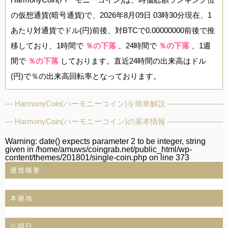
の仮想通貨(暗号通貨)で、2026年8月09日 03時30分現在、1
あたり対通貨でドル(円)前後、対BTCで0.00000000前後で推
移しており、1時間で
％の下落
、24時間で
％の下落
、1週
間で
％の下落
しております。直近24時間の出来高はドル
(円)で％の出来高回転率となっております。
HarmonyCoin(ハーモニーコイン)を簡単解説
HarmonyCoin(ハーモニーコイン)の基本情報
Warning
: date() expects parameter 2 to be integer, string
given in
/home/amuws/coingrab.net/public_html/wp-
content/themes/201801/single-coin.php
on line
373
通貨概要
本拠地
公開日