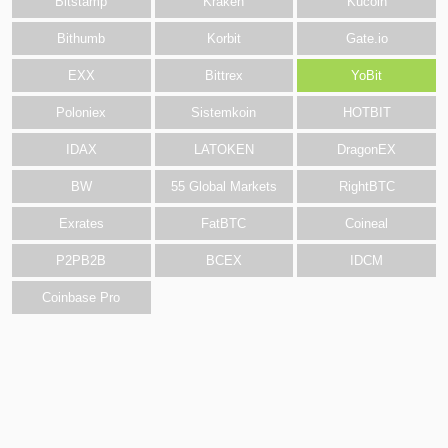
Bitstamp
Kraken
Kucoin
Bithumb
Korbit
Gate.io
EXX
Bittrex
YoBit
Poloniex
Sistemkoin
HOTBIT
IDAX
LATOKEN
DragonEX
BW
55 Global Markets
RightBTC
Exrates
FatBTC
Coineal
P2PB2B
BCEX
IDCM
Coinbase Pro