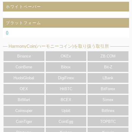
ホワイトペーパー
プラットフォーム
()
HarmonyCoin(ハーモニーコイン)を取り扱う取引所
Binance
OKEx
ZB.COM
CoinBene
Bibox
Bit-Z
HuobiGlobal
DigiFinex
LBank
OEX
HitBTC
BitForex
BitMart
BCEX
Simex
Coinsuper
Upbit
Bitfinex
CoinTiger
CoinEgg
TOPBTC