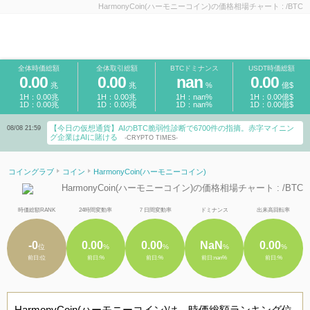
HarmonyCoin(ハーモニーコイン)の価格相場チャート : /BTC
全体時価総額
全体取引総額
BTCドミナンス
USDT時価総額
0.00
0.00
nan
0.00
兆
兆
%
億$
1H：0.00兆
1H：0.00兆
1H：nan%
1H：0.00億$
1D：0.00兆
1D：0.00兆
1D：nan%
1D：0.00億$
【今日の仮想通貨】AIのBTC脆弱性診断で6700件の指摘。赤字マイニン
08/08 21:59
グ企業はAIに賭ける
-CRYPTO TIMES-
コイングラブ
コイン
HarmonyCoin(ハーモニーコイン)
HarmonyCoin(ハーモニーコイン)の価格相場チャート : /BTC
時価総額RANK
24時間変動率
７日間変動率
ドミナンス
出来高回転率
-0
0.00
0.00
NaN
0.00
位
%
%
%
%
前日:位
前日:%
前日:%
前日:nan%
前日:%
HarmonyCoin(ハーモニーコイン)は、時価総額ランキング位