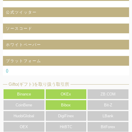
公式ツイッター
ソースコード
ホワイトペーパー
プラットフォーム
()
Gifto(ギフト)を取り扱う取引所
Binance
OKEx
ZB.COM
CoinBene
Bibox
Bit-Z
HuobiGlobal
DigiFinex
LBank
OEX
HitBTC
BitForex