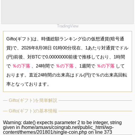
TradingView
Gifto(ギフト)は、時価総額ランキング位の仮想通貨(暗号通
貨)で、2026年8月08日 01時00分現在、1あたり対通貨でドル
(円)前後、対BTCで0.00000000前後で推移しており、1時間
で
％の下落
、24時間で
％の下落
、1週間で
％の下落
して
おります。直近24時間の出来高はドル(円)で％の出来高回転
率となっております。
Gifto(ギフト)を簡単解説
Gifto(ギフト)の基本情報
Warning
: date() expects parameter 2 to be integer, string
given in
/home/amuws/coingrab.net/public_html/wp-
content/themes/201801/single-coin.php
on line
373