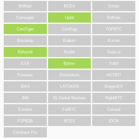
BitMart
BCEX
Simex
Coinsuper
Upbit
Bitfinex
CoinTiger
CoinEgg
TOPBTC
Bitstamp
Kraken
Kucoin
Bithumb
Korbit
Gate.io
EXX
Bittrex
YoBit
Poloniex
Sistemkoin
HOTBIT
IDAX
LATOKEN
DragonEX
BW
55 Global Markets
RightBTC
Exrates
FatBTC
Coineal
P2PB2B
BCEX
IDCM
Coinbase Pro