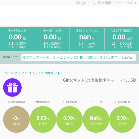
Gifto(ギフト)の価格相場チャート : /USD
全体時価総額
全体取引総額
BTCドミナンス
USDT時価総額
0.00
0.00
nan
0.00
兆
兆
%
億$
1H：0.00兆
1H：0.00兆
1H：nan%
1H：0.00億$
1D：0.00兆
1D：0.00兆
1D：nan%
1D：0.00億$
韓国アップビット、ミームコインBONK上場廃止 9月7日終了
08/07 18:25
-CoinPost-
コイングラブ
コイン
Gifto(ギフト)
Gifto(ギフト)の価格相場チャート : /USD
時価総額RANK
24時間変動率
７日間変動率
ドミナンス
出来高回転率
-0
0.00
0.00
NaN
0.00
位
%
%
%
%
前日:位
前日:%
前日:%
前日:nan%
前日:%