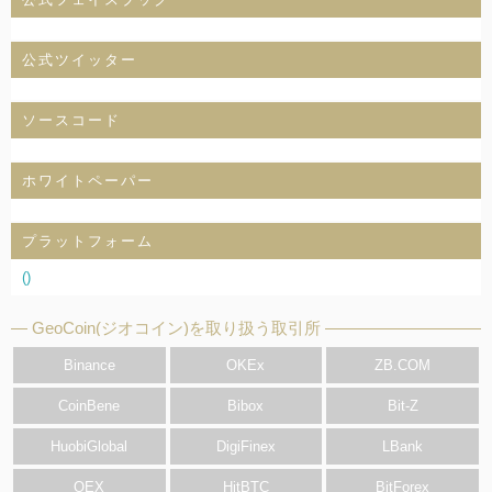
公式ツイッター
ソースコード
ホワイトペーパー
プラットフォーム
()
GeoCoin(ジオコイン)を取り扱う取引所
Binance
OKEx
ZB.COM
CoinBene
Bibox
Bit-Z
HuobiGlobal
DigiFinex
LBank
OEX
HitBTC
BitForex