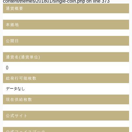
content/themes/201801/single-coin.php
on line
373
通貨概要
本拠地
公開日
通貨名(通貨単位)
()
総発行可能枚数
データなし
現在供給枚数
公式サイト
公式フェイスブック