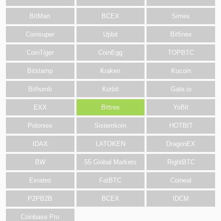
BitMart
BCEX
Simex
Coinsuper
Upbit
Bitfinex
CoinTiger
CoinEgg
TOPBTC
Bitstamp
Kraken
Kucoin
Bithumb
Korbit
Gate.io
EXX
Bittrex
YoBit
Poloniex
Sistemkoin
HOTBIT
IDAX
LATOKEN
DragonEX
BW
55 Global Markets
RightBTC
Exrates
FatBTC
Coineal
P2PB2B
BCEX
IDCM
Coinbase Pro