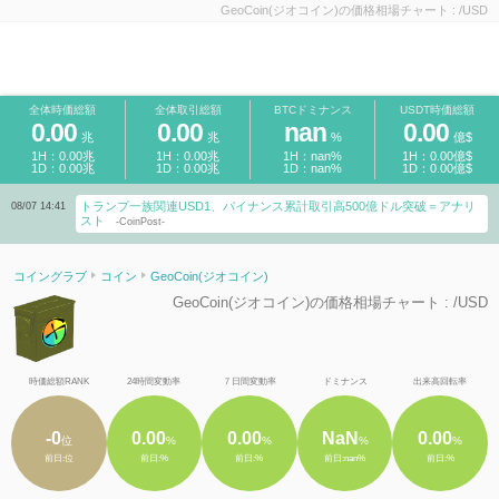
GeoCoin(ジオコイン)の価格相場チャート : /USD
全体時価総額
全体取引総額
BTCドミナンス
USDT時価総額
0.00
0.00
nan
0.00
兆
兆
%
億$
1H：0.00兆
1H：0.00兆
1H：nan%
1H：0.00億$
1D：0.00兆
1D：0.00兆
1D：nan%
1D：0.00億$
トランプ一族関連USD1、バイナンス累計取引高500億ドル突破＝アナリ
08/07 14:41
スト
-CoinPost-
コイングラブ
コイン
GeoCoin(ジオコイン)
GeoCoin(ジオコイン)の価格相場チャート : /USD
時価総額RANK
24時間変動率
７日間変動率
ドミナンス
出来高回転率
-0
0.00
0.00
NaN
0.00
位
%
%
%
%
前日:位
前日:%
前日:%
前日:nan%
前日:%