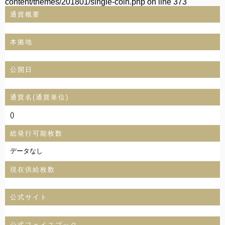
content/themes/201801/single-coin.php
on line
373
通貨概要
本拠地
公開日
通貨名(通貨単位)
()
総発行可能枚数
データなし
現在供給枚数
公式サイト
公式フェイスブック