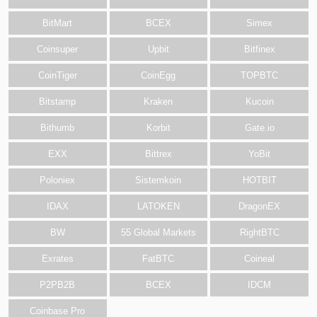
BitMart
BCEX
Simex
Coinsuper
Upbit
Bitfinex
CoinTiger
CoinEgg
TOPBTC
Bitstamp
Kraken
Kucoin
Bithumb
Korbit
Gate.io
EXX
Bittrex
YoBit
Poloniex
Sistemkoin
HOTBIT
IDAX
LATOKEN
DragonEX
BW
55 Global Markets
RightBTC
Exrates
FatBTC
Coineal
P2PB2B
BCEX
IDCM
Coinbase Pro