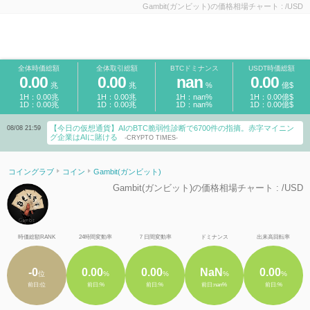
Gambit(ガンビット)の価格相場チャート : /USD
全体時価総額
全体取引総額
BTCドミナンス
USDT時価総額
0.00
0.00
nan
0.00
兆
兆
%
億$
1H：0.00兆
1H：0.00兆
1H：nan%
1H：0.00億$
1D：0.00兆
1D：0.00兆
1D：nan%
1D：0.00億$
【今日の仮想通貨】AIのBTC脆弱性診断で6700件の指摘。赤字マイニン
08/08 21:59
グ企業はAIに賭ける
-CRYPTO TIMES-
コイングラブ
コイン
Gambit(ガンビット)
Gambit(ガンビット)の価格相場チャート : /USD
時価総額RANK
24時間変動率
７日間変動率
ドミナンス
出来高回転率
-0
0.00
0.00
NaN
0.00
位
%
%
%
%
前日:位
前日:%
前日:%
前日:nan%
前日:%