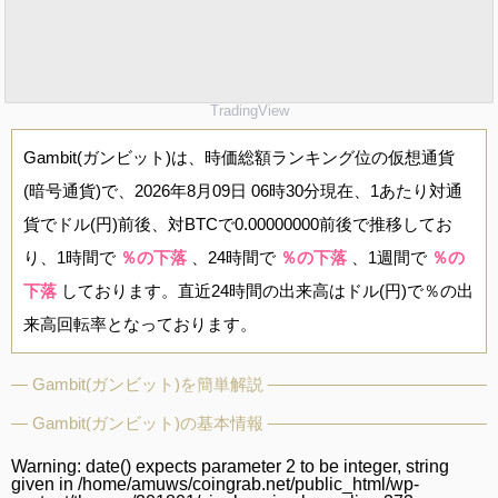
TradingView
Gambit(ガンビット)は、時価総額ランキング位の仮想通貨
(暗号通貨)で、2026年8月09日 06時30分現在、1あたり対通
貨でドル(円)前後、対BTCで0.00000000前後で推移してお
り、1時間で
％の下落
、24時間で
％の下落
、1週間で
％の
下落
しております。直近24時間の出来高はドル(円)で％の出
来高回転率となっております。
Gambit(ガンビット)を簡単解説
Gambit(ガンビット)の基本情報
Warning
: date() expects parameter 2 to be integer, string
given in
/home/amuws/coingrab.net/public_html/wp-