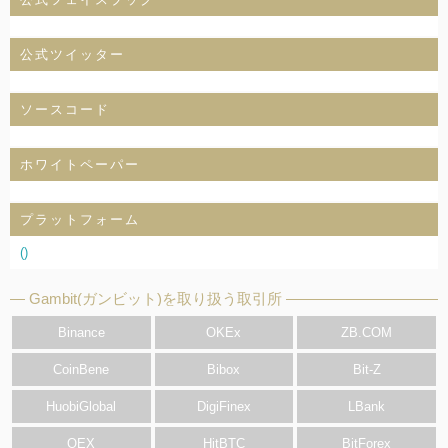
公式ツイッター
ソースコード
ホワイトペーパー
プラットフォーム
()
Gambit(ガンビット)を取り扱う取引所
Binance
OKEx
ZB.COM
CoinBene
Bibox
Bit-Z
HuobiGlobal
DigiFinex
LBank
OEX
HitBTC
BitForex