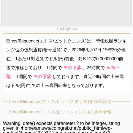
TradingView
Ethos/Bitquence(エトス/ビットクエンス)は、時価総額ランキ
ング位の仮想通貨(暗号通貨)で、2026年8月07日 19時30分現
在、1あたり対通貨でドル(円)前後、対BTCで0.00000000前
後で推移しており、1時間で
％の下落
、24時間で
％の下
落
、1週間で
％の下落
しております。直近24時間の出来高
はドル(円)で％の出来高回転率となっております。
Ethos/Bitquence(エトス/ビットクエンス)を簡単解説
Ethos/Bitquence(エトス/ビットクエンス)の基本情報
Warning
: date() expects parameter 2 to be integer, string
given in
/home/amuws/coingrab.net/public_html/wp-
content/themes/201801/single-coin.php
on line
373