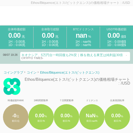
Ethos/Bitquence(エトス/ビットクエンス)の価格相場チャート : /USD
全体時価総額
全体取引総額
BTCドミナンス
USDT時価総額
0.00
0.00
nan
0.00
兆
兆
%
億$
1H：0.00兆
1H：0.00兆
1H：nan%
1H：0.00億$
1D：0.00兆
1D：0.00兆
1D：nan%
1D：0.00億$
キオクシア、5万円台一時回復も2%安｜株を抱える東芝は純利益30倍
08/07 19:26
-
CRYPTO TIMES-
コイングラブ
コイン
Ethos/Bitquence(エトス/ビットクエンス)
Ethos/Bitquence(エトス/ビットクエンス)の価格相場チャート
: /USD
時価総額RANK
24時間変動率
７日間変動率
ドミナンス
出来高回転率
-0
0.00
0.00
NaN
0.00
位
%
%
%
%
前日:位
前日:%
前日:%
前日:nan%
前日:%