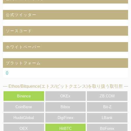
公式ツイッター
ソースコード
ホワイトペーパー
プラットフォーム
()
Ethos/Bitquence(エトス/ビットクエンス)を取り扱う取引所
Binance
OKEx
ZB.COM
CoinBene
Bibox
Bit-Z
HuobiGlobal
DigiFinex
LBank
OEX
HitBTC
BitForex