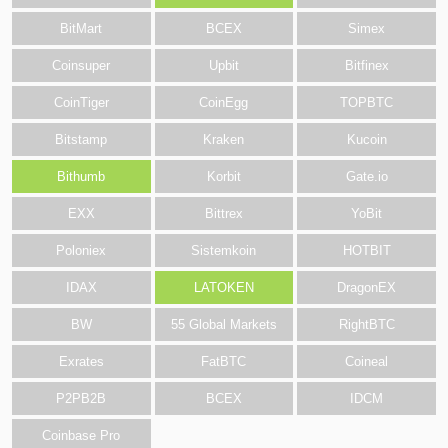
BitMart
BCEX
Simex
Coinsuper
Upbit
Bitfinex
CoinTiger
CoinEgg
TOPBTC
Bitstamp
Kraken
Kucoin
Bithumb
Korbit
Gate.io
EXX
Bittrex
YoBit
Poloniex
Sistemkoin
HOTBIT
IDAX
LATOKEN
DragonEX
BW
55 Global Markets
RightBTC
Exrates
FatBTC
Coineal
P2PB2B
BCEX
IDCM
Coinbase Pro