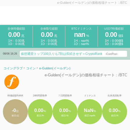
e-Gulden(イールデン)の価格相場チャート : /BTC
全体時価総額
全体取引総額
BTCドミナンス
USDT時価総額
0.00
0.00
nan
0.00
兆
兆
%
億$
1H：0.00兆
1H：0.00兆
1H：nan%
1H：0.00億$
1D：0.00兆
1D：0.00兆
1D：nan%
1D：0.00億$
仮想通貨トップ100入りも7割は長続きせず＝CryptoRank
08/06 16:26
-CoinPost-
コイングラブ
コイン
e-Gulden(イールデン)
e-Gulden(イールデン)の価格相場チャート : /BTC
時価総額RANK
24時間変動率
７日間変動率
ドミナンス
出来高回転率
-0
0.00
0.00
NaN
0.00
位
%
%
%
%
前日:位
前日:%
前日:%
前日:nan%
前日:%