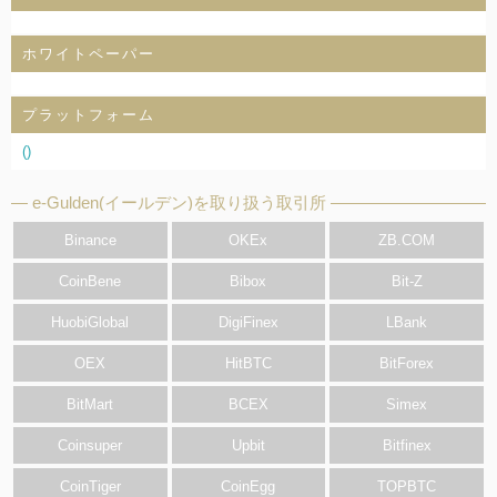
ホワイトペーパー
プラットフォーム
()
e-Gulden(イールデン)を取り扱う取引所
Binance
OKEx
ZB.COM
CoinBene
Bibox
Bit-Z
HuobiGlobal
DigiFinex
LBank
OEX
HitBTC
BitForex
BitMart
BCEX
Simex
Coinsuper
Upbit
Bitfinex
CoinTiger
CoinEgg
TOPBTC