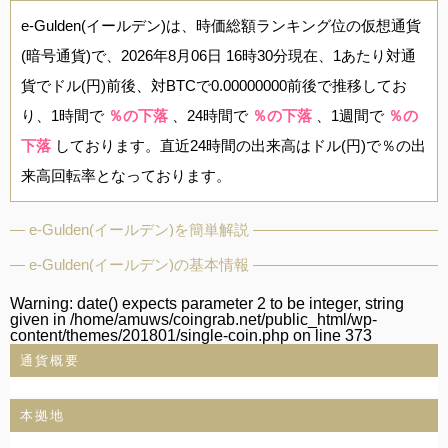
e-Gulden(イールデン)は、時価総額ランキング位の仮想通貨
(暗号通貨)で、2026年8月06日 16時30分現在、1あたり対通
貨でドル(円)前後、対BTCで0.00000000前後で推移してお
り、1時間で
％の下落
、24時間で
％の下落
、1週間で
％の
下落
しております。直近24時間の出来高はドル(円)で％の出
来高回転率となっております。
e-Gulden(イールデン)を簡単解説
e-Gulden(イールデン)の基本情報
Warning
: date() expects parameter 2 to be integer, string
given in
/home/amuws/coingrab.net/public_html/wp-
content/themes/201801/single-coin.php
on line
373
通貨概要
本拠地