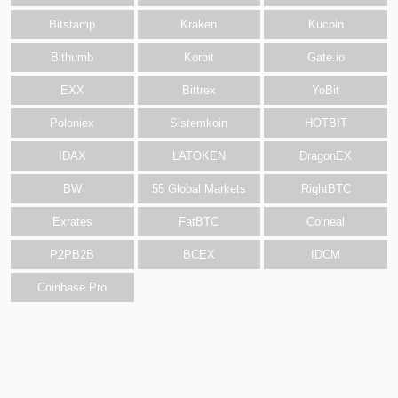
Bitstamp
Kraken
Kucoin
Bithumb
Korbit
Gate.io
EXX
Bittrex
YoBit
Poloniex
Sistemkoin
HOTBIT
IDAX
LATOKEN
DragonEX
BW
55 Global Markets
RightBTC
Exrates
FatBTC
Coineal
P2PB2B
BCEX
IDCM
Coinbase Pro