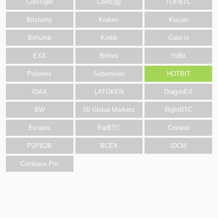
CoinTiger
CoinEgg
TOPBTC
Bitstamp
Kraken
Kucoin
Bithumb
Korbit
Gate.io
EXX
Bittrex
YoBit
Poloniex
Sistemkoin
HOTBIT
IDAX
LATOKEN
DragonEX
BW
55 Global Markets
RightBTC
Exrates
FatBTC
Coineal
P2PB2B
BCEX
IDCM
Coinbase Pro