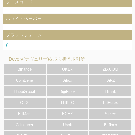
ソースコード
ホワイトペーパー
プラットフォーム
()
Devery(デヴェリー)を取り扱う取引所
Binance
OKEx
ZB.COM
CoinBene
Bibox
Bit-Z
HuobiGlobal
DigiFinex
LBank
OEX
HitBTC
BitForex
BitMart
BCEX
Simex
Coinsuper
Upbit
Bitfinex