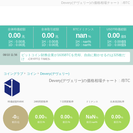
Devery(デヴェリー)の価格相場チャート : /BTC
全体時価総額
全体取引総額
BTCドミナンス
USDT時価総額
0.00
0.00
nan
0.00
兆
兆
%
億$
1H：0.00兆
1H：0.00兆
1H：nan%
1H：0.00億$
1D：0.00兆
1D：0.00兆
1D：nan%
1D：0.00億$
ビットコイン財務企業が1635BTCを売却、自由に動かせるのは325枚だ
08/10 11:56
け
-CRYPTO TIMES-
コイングラブ
コイン
Devery(デヴェリー)
Devery(デヴェリー)の価格相場チャート : /BTC
時価総額RANK
24時間変動率
７日間変動率
ドミナンス
出来高回転率
-0
0.00
0.00
NaN
0.00
位
%
%
%
%
前日:位
前日:%
前日:%
前日:nan%
前日:%