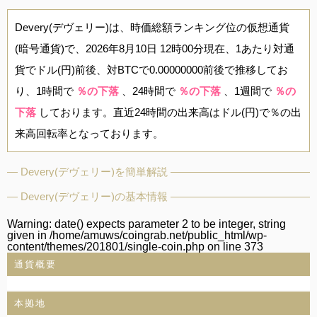
Devery(デヴェリー)は、時価総額ランキング位の仮想通貨
(暗号通貨)で、2026年8月10日 12時00分現在、1あたり対通
貨でドル(円)前後、対BTCで0.00000000前後で推移してお
り、1時間で
％の下落
、24時間で
％の下落
、1週間で
％の
下落
しております。直近24時間の出来高はドル(円)で％の出
来高回転率となっております。
Devery(デヴェリー)を簡単解説
Devery(デヴェリー)の基本情報
Warning
: date() expects parameter 2 to be integer, string
given in
/home/amuws/coingrab.net/public_html/wp-
content/themes/201801/single-coin.php
on line
373
通貨概要
本拠地