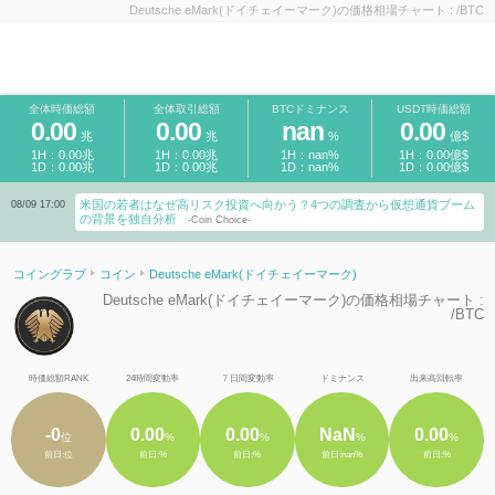
Deutsche eMark(ドイチェイーマーク)の価格相場チャート : /BTC
全体時価総額
全体取引総額
BTCドミナンス
USDT時価総額
0.00
0.00
nan
0.00
兆
兆
%
億$
1H：0.00兆
1H：0.00兆
1H：nan%
1H：0.00億$
1D：0.00兆
1D：0.00兆
1D：nan%
1D：0.00億$
米国の若者はなぜ高リスク投資へ向かう？4つの調査から仮想通貨ブーム
08/09 17:00
の背景を独自分析
-Coin Choice-
コイングラブ
コイン
Deutsche eMark(ドイチェイーマーク)
Deutsche eMark(ドイチェイーマーク)の価格相場チャート :
/BTC
時価総額RANK
24時間変動率
７日間変動率
ドミナンス
出来高回転率
-0
0.00
0.00
NaN
0.00
位
%
%
%
%
前日:位
前日:%
前日:%
前日:nan%
前日:%