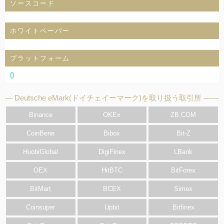
ソースコード
ホワイトペーパー
プラットフォーム
()
Deutsche eMark(ドイチェイーマーク)を取り扱う取引所
Binance
OKEx
ZB.COM
CoinBene
Bibox
Bit-Z
HuobiGlobal
DigiFinex
LBank
OEX
HitBTC
BitForex
BitMart
BCEX
Simex
Coinsuper
Upbit
Bitfinex