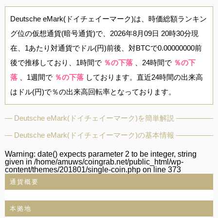
Deutsche eMark(ドイチェイーマーク)は、時価総額ランキン
グ位の仮想通貨(暗号通貨)で、2026年8月09日 20時30分現
在、1あたり対通貨でドル(円)前後、対BTCで0.00000000前
後で推移しており、1時間で
％の下落
、24時間で
％の下
落
、1週間で
％の下落
しております。直近24時間の出来高
はドル(円)で％の出来高回転率となっております。
Deutsche eMark(ドイチェイーマーク)を簡単解説
Deutsche eMark(ドイチェイーマーク)の基本情報
Warning
: date() expects parameter 2 to be integer, string
given in
/home/amuws/coingrab.net/public_html/wp-
content/themes/201801/single-coin.php
on line
373
通貨概要
本拠地