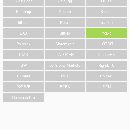
CoinTiger
CoinEgg
TOPBTC
Bitstamp
Kraken
Kucoin
Bithumb
Korbit
Gate.io
EXX
Bittrex
YoBit
Poloniex
Sistemkoin
HOTBIT
IDAX
LATOKEN
DragonEX
BW
55 Global Markets
RightBTC
Exrates
FatBTC
Coineal
P2PB2B
BCEX
IDCM
Coinbase Pro