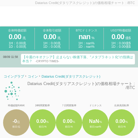
Datarius Credit(ダタリアスクレジット)の価格相場チャート : /BTC
全体時価総額
全体取引総額
BTCドミナンス
USDT時価総額
0.00
0.00
nan
0.00
兆
兆
%
億$
1H：0.00兆
1H：0.00兆
1H：nan%
1H：0.00億$
1D：0.00兆
1D：0.00兆
1D：nan%
1D：0.00億$
【今週のキオクシア】止まらない株価下落、”メタプラネット化”の指摘は
08/09 11:58
本当？
-CRYPTO TIMES-
コイングラブ
コイン
Datarius Credit(ダタリアスクレジット)
Datarius Credit(ダタリアスクレジット)の価格相場チャート :
/BTC
時価総額RANK
24時間変動率
７日間変動率
ドミナンス
出来高回転率
-0
0.00
0.00
NaN
0.00
位
%
%
%
%
前日:位
前日:%
前日:%
前日:nan%
前日:%