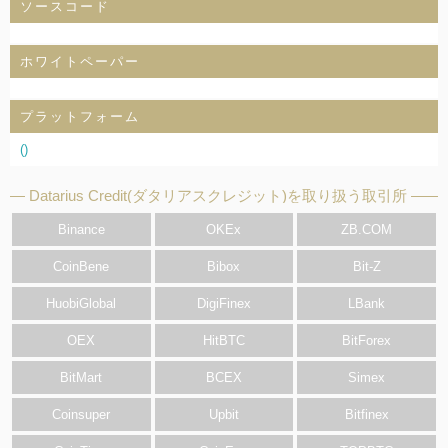
ソースコード
ホワイトペーパー
プラットフォーム
()
Datarius Credit(ダタリアスクレジット)を取り扱う取引所
Binance
OKEx
ZB.COM
CoinBene
Bibox
Bit-Z
HuobiGlobal
DigiFinex
LBank
OEX
HitBTC
BitForex
BitMart
BCEX
Simex
Coinsuper
Upbit
Bitfinex