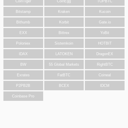
CoinTiger
CoinEgg
TOPBTC
Bitstamp
Kraken
Kucoin
Bithumb
Korbit
Gate.io
EXX
Bittrex
YoBit
Poloniex
Sistemkoin
HOTBIT
IDAX
LATOKEN
DragonEX
BW
55 Global Markets
RightBTC
Exrates
FatBTC
Coineal
P2PB2B
BCEX
IDCM
Coinbase Pro