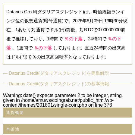
Datarius Credit(ダタリアスクレジット)は、時価総額ランキ
ング位の仮想通貨(暗号通貨)で、2026年8月09日 13時30分現
在、1あたり対通貨でドル(円)前後、対BTCで0.00000000前
後で推移しており、1時間で
％の下落
、24時間で
％の下
落
、1週間で
％の下落
しております。直近24時間の出来高
はドル(円)で％の出来高回転率となっております。
Datarius Credit(ダタリアスクレジット)を簡単解説
Datarius Credit(ダタリアスクレジット)の基本情報
Warning
: date() expects parameter 2 to be integer, string
given in
/home/amuws/coingrab.net/public_html/wp-
content/themes/201801/single-coin.php
on line
373
通貨概要
本拠地