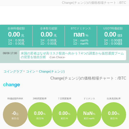
Change(チェンジ)の価格相場チャート : /BTC
全体時価総額
全体取引総額
BTCドミナンス
USDT時価総額
0.00
0.00
nan
0.00
兆
兆
%
億$
1H：0.00兆
1H：0.00兆
1H：nan%
1H：0.00億$
1D：0.00兆
1D：0.00兆
1D：nan%
1D：0.00億$
米国の若者はなぜ高リスク投資へ向かう？4つの調査から仮想通貨ブーム
08/09 17:00
の背景を独自分析
-Coin Choice-
コイングラブ
コイン
Change(チェンジ)
Change(チェンジ)の価格相場チャート : /BTC
時価総額RANK
24時間変動率
７日間変動率
ドミナンス
出来高回転率
-0
0.00
0.00
NaN
0.00
位
%
%
%
%
前日:位
前日:%
前日:%
前日:nan%
前日:%