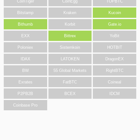
CoinTiger
CoinEgg
TOPBTC
Bitstamp
Kraken
Kucoin
Bithumb
Korbit
Gate.io
EXX
Bittrex
YoBit
Poloniex
Sistemkoin
HOTBIT
IDAX
LATOKEN
DragonEX
BW
55 Global Markets
RightBTC
Exrates
FatBTC
Coineal
P2PB2B
BCEX
IDCM
Coinbase Pro