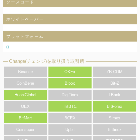
ソースコード
ホワイトペーパー
プラットフォーム
()
Change(チェンジ)を取り扱う取引所
Binance
OKEx
ZB.COM
CoinBene
Bibox
Bit-Z
HuobiGlobal
DigiFinex
LBank
OEX
HitBTC
BitForex
BitMart
BCEX
Simex
Coinsuper
Upbit
Bitfinex