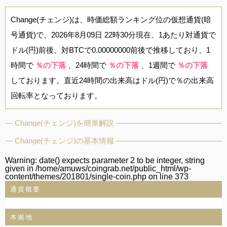
Change(チェンジ)は、時価総額ランキング位の仮想通貨(暗
号通貨)で、2026年8月09日 22時30分現在、1あたり対通貨で
ドル(円)前後、対BTCで0.00000000前後で推移しており、1
時間で
％の下落
、24時間で
％の下落
、1週間で
％の下落
しております。直近24時間の出来高はドル(円)で％の出来高
回転率となっております。
Change(チェンジ)を簡単解説
Change(チェンジ)の基本情報
Warning
: date() expects parameter 2 to be integer, string
given in
/home/amuws/coingrab.net/public_html/wp-
content/themes/201801/single-coin.php
on line
373
通貨概要
本拠地