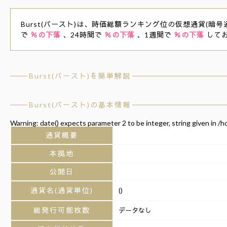
Burst(バースト)は、時価総額ランキング位の仮想通貨(暗号通
で
％の下落
、24時間で
％の下落
、1週間で
％の下落
して
Burst(バースト)を簡単解説
Burst(バースト)の基本情報
Warning
: date() expects parameter 2 to be integer, string given in
/h
通貨概要
本拠地
公開日
通貨名(通貨単位)
()
総発行可能枚数
データなし