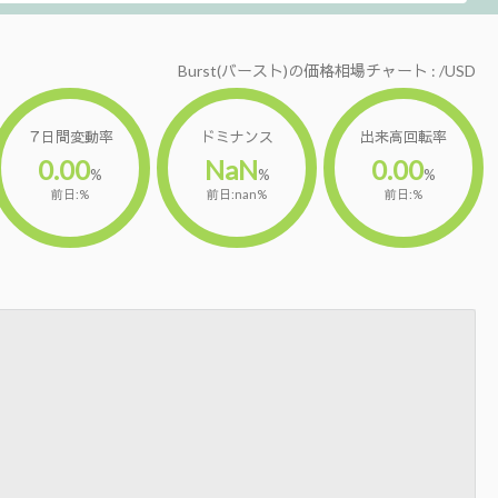
Burst(バースト)の価格相場チャート : /USD
７日間変動率
ドミナンス
出来高回転率
0.00
NaN
0.00
%
%
%
前日:%
前日:nan%
前日:%