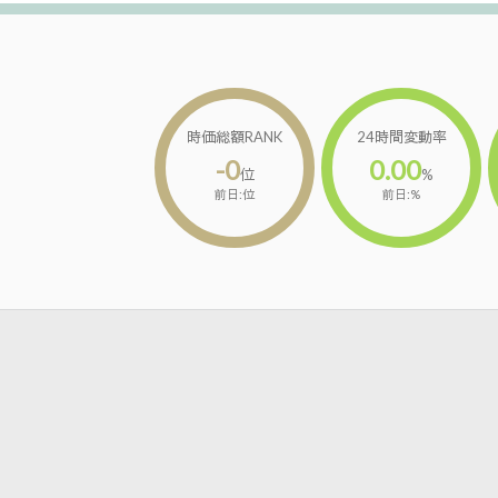
時価総額RANK
24時間変動率
-0
0.00
位
%
前日:位
前日:%