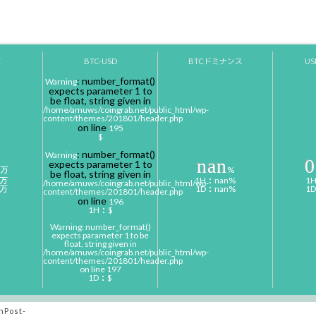
Y
BTC-USD
BTCドミナンス
U
: number_format()
Warning
expects parameter 1 to
be float, string given in
/home/amuws/coingrab.net/public_html/wp-
content/themes/201801/header.php
on line
195
$
: number_format()
Warning
nan
0
expects parameter 1 to
万
%
be float, string given in
0万
1H：nan%
1
/home/amuws/coingrab.net/public_html/wp-
0万
1D：nan%
1
content/themes/201801/header.php
on line
196
1H：$
Warning
: number_format()
expects parameter 1 to be
float, string given in
/home/amuws/coingrab.net/public_html/wp-
content/themes/201801/header.php
on line
197
1D：$
nPost-
-CoinPost-
-Coin Choice-