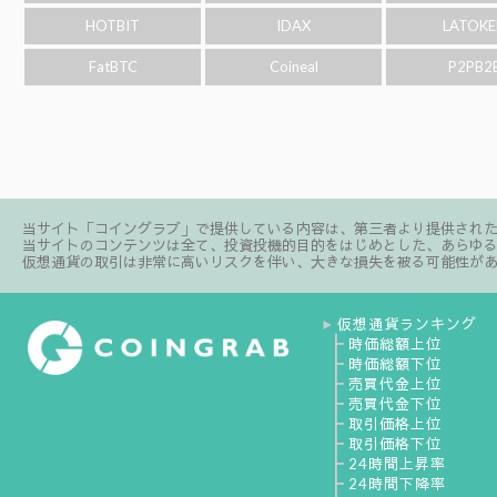
HOTBIT
IDAX
LATOKE
FatBTC
Coineal
P2PB2
当サイト「コイングラブ」で提供している内容は、第三者より提供され
当サイトのコンテンツは全て、投資投機的目的をはじめとした、あらゆ
仮想通貨の取引は非常に高いリスクを伴い、大きな損失を被る可能性が
仮想通貨ランキング
▶
┣
時価総額上位
┣
時価総額下位
┣
売買代金上位
┣
売買代金下位
┣
取引価格上位
┣
取引価格下位
┣
24時間上昇率
┣
24時間下降率