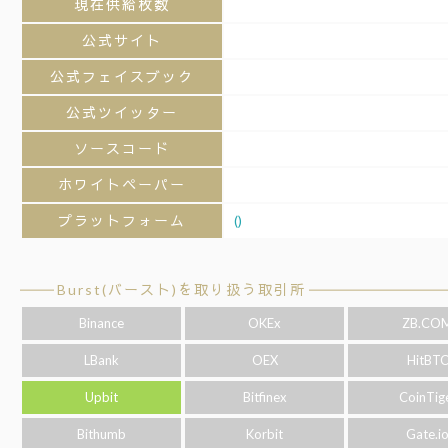
現在供給枚数
公式サイト
公式フェイスブック
公式ツイッター
ソースコード
ホワイトペーパー
プラットフォーム
()
Burst(バースト)を取り扱う取引所
Binance
OKEx
ZB.CO
LBank
OEX
HitBT
Upbit
Bitfinex
CoinTig
Bithumb
Korbit
Gate.i