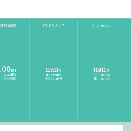
SDT時価総額
ETHドミナンス
Anonymous
.00
nan
nan
億$
%
%
H：0.00億$
1H：nan%
1H：nan%
D：0.00億$
1D：nan%
1D：nan%
-Coin Choice-