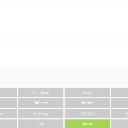
M
CoinBene
Bibox
C
BitForex
BitMart
er
CoinEgg
TOPBTC
o
EXX
Bittrex