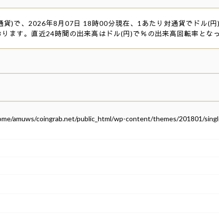
貨)で、2026年8月07日 18時00分現在、1あたり対通貨でドル(円)
おります。直近24時間の出来高はドル(円)で％の出来高回転率とな
ome/amuws/coingrab.net/public_html/wp-content/themes/201801/singl