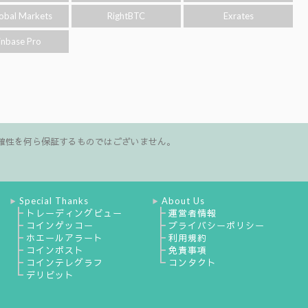
obal Markets
RightBTC
Exrates
inbase Pro
確性を何ら保証するものではございません。
Special Thanks
About Us
▶
▶
┣
┣
トレーディングビュー
運営者情報
┣
┣
コインゲッコー
プライバシーポリシー
┣
┣
ホエールアラート
利用規約
┣
┣
コインポスト
免責事項
┣
┗
コインテレグラフ
コンタクト
┗
デリビット