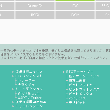
N
DragonEX
BW
55 Gl
B
BCEX
IDCM
Co
た一般的なデータをもとに独自検証、分析した情報を掲載しておりますが、正
る目的をアドバイスするものでもございません。
ありますので、必ずご自身で精査した上で仮想通貨の取引を行ってください。
仮想通貨ニュース
BTCアナライザー
▶
▶
BTCリッチリスト
┣
板 / オーダーブック
▶
┣
トレーダー
┣
売買出来高
┗
大型クジラ
┣
ビットフライヤー
トランザクション
┣
ビットフィネックス
▶
┣
BTC / Bitcoin
┣
ビットメックス
┗
USDT / Tether
┣
バイナンス
仮想通貨関連用語集
┗
▶
デリビット
チャートパターン
▶