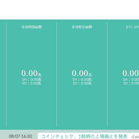
全体時価総額
全体取引総額
BTC-JP
0.00
0.00
0.00
兆
兆
1H：0.00兆
1H：0.00兆
1H：0.0
1D：0.00兆
1D：0.00兆
1D：0.0
コインチェック、1銘柄の上場廃止を発表
08/07 16:30
-Coi