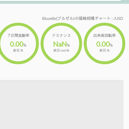
Bluzelle(ブルゼル)の価格相場チャート : /USD
７日間変動率
ドミナンス
出来高回転率
0.00
NaN
0.00
%
%
%
前日:%
前日:nan%
前日:%