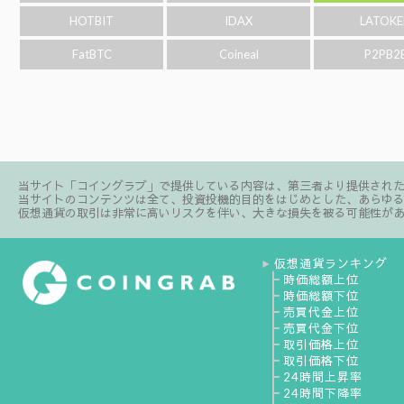
HOTBIT
IDAX
LATOKE
FatBTC
Coineal
P2PB2
当サイト「コイングラブ」で提供している内容は、第三者より提供され
当サイトのコンテンツは全て、投資投機的目的をはじめとした、あらゆ
仮想通貨の取引は非常に高いリスクを伴い、大きな損失を被る可能性が
仮想通貨ランキング
▶
┣
時価総額上位
┣
時価総額下位
┣
売買代金上位
┣
売買代金下位
┣
取引価格上位
┣
取引価格下位
┣
24時間上昇率
┣
24時間下降率