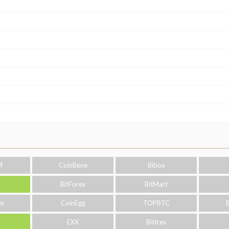
M
CoinBene
Bibox
C
BitForex
BitMart
er
CoinEgg
TOPBTC
o
EXX
Bittrex