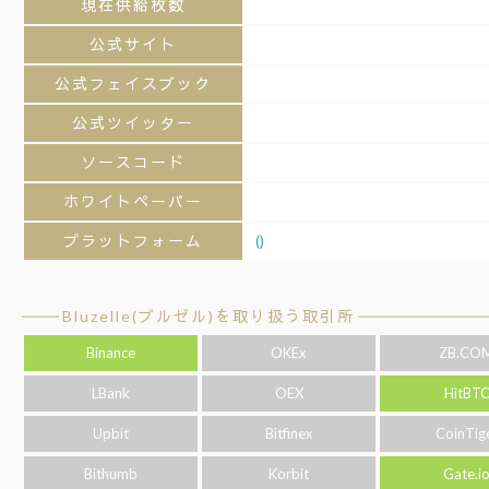
現在供給枚数
公式サイト
公式フェイスブック
公式ツイッター
ソースコード
ホワイトペーパー
プラットフォーム
()
Bluzelle(ブルゼル)を取り扱う取引所
Binance
OKEx
ZB.CO
LBank
OEX
HitBT
Upbit
Bitfinex
CoinTig
Bithumb
Korbit
Gate.i