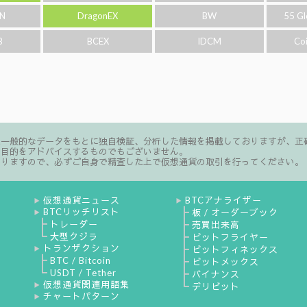
N
DragonEX
BW
55 Gl
B
BCEX
IDCM
Co
た一般的なデータをもとに独自検証、分析した情報を掲載しておりますが、正
る目的をアドバイスするものでもございません。
ありますので、必ずご自身で精査した上で仮想通貨の取引を行ってください。
仮想通貨ニュース
BTCアナライザー
▶
▶
BTCリッチリスト
┣
板 / オーダーブック
▶
┣
トレーダー
┣
売買出来高
┗
大型クジラ
┣
ビットフライヤー
トランザクション
┣
ビットフィネックス
▶
┣
BTC / Bitcoin
┣
ビットメックス
┗
USDT / Tether
┣
バイナンス
仮想通貨関連用語集
┗
▶
デリビット
チャートパターン
▶