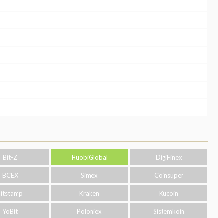
Bit-Z
HuobiGlobal
DigiFinex
BCEX
Simex
Coinsuper
Bitstamp
Kraken
Kucoin
YoBit
Poloniex
Sistemkoin