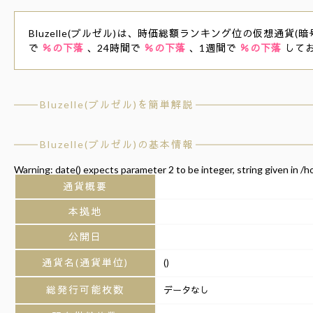
Bluzelle(ブルゼル)は、時価総額ランキング位の仮想通貨(暗
で
％の下落
、24時間で
％の下落
、1週間で
％の下落
して
Bluzelle(ブルゼル)を簡単解説
Bluzelle(ブルゼル)の基本情報
Warning
: date() expects parameter 2 to be integer, string given in
/h
通貨概要
本拠地
公開日
通貨名(通貨単位)
()
総発行可能枚数
データなし