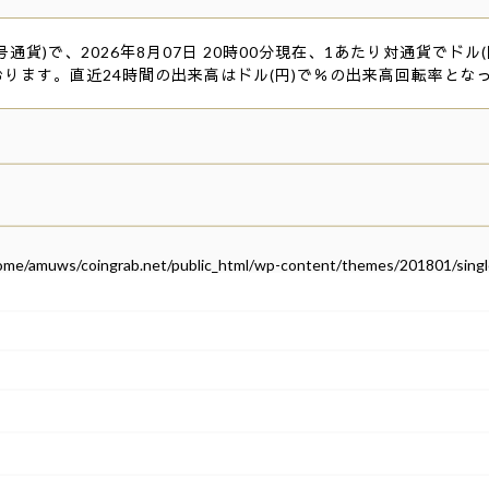
号通貨)で、2026年8月07日 20時00分現在、1あたり対通貨でドル(
おります。直近24時間の出来高はドル(円)で％の出来高回転率とな
ome/amuws/coingrab.net/public_html/wp-content/themes/201801/singl