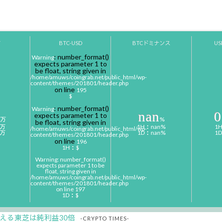
Y
BTC-USD
BTCドミナンス
U
: number_format()
Warning
expects parameter 1 to
be float, string given in
/home/amuws/coingrab.net/public_html/wp-
content/themes/201801/header.php
on line
195
$
: number_format()
Warning
nan
0
expects parameter 1 to
万
%
be float, string given in
0万
1H：nan%
1
/home/amuws/coingrab.net/public_html/wp-
0万
1D：nan%
1
content/themes/201801/header.php
on line
196
1H：$
Warning
: number_format()
expects parameter 1 to be
float, string given in
/home/amuws/coingrab.net/public_html/wp-
content/themes/201801/header.php
on line
197
1D：$
える東芝は純利益30倍
-CRYPTO TIMES-