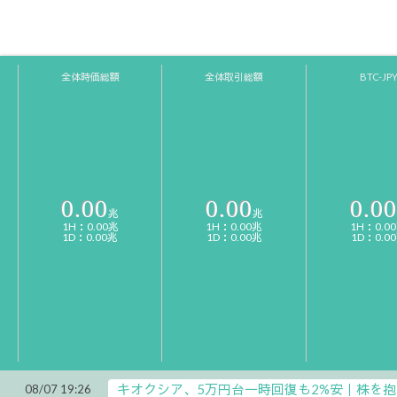
全体時価総額
全体取引総額
BTC-JP
0.00
0.00
0.00
兆
兆
1H：0.00兆
1H：0.00兆
1H：0.0
1D：0.00兆
1D：0.00兆
1D：0.0
キオクシア、5万円台一時回復も2%安｜株を抱
08/07 19:26