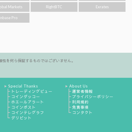
obal Markets
RightBTC
Exrates
inbase Pro
確性を何ら保証するものではございません。
Special Thanks
About Us
▶
▶
┣
┣
トレーディングビュー
運営者情報
┣
┣
コインゲッコー
プライバシーポリシー
┣
┣
ホエールアラート
利用規約
┣
┣
コインポスト
免責事項
┣
┗
コインテレグラフ
コンタクト
┗
デリビット