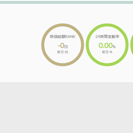
時価総額RANK
24時間変動率
-0
0.00
位
%
前日:位
前日:%