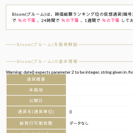
Bloom(ブルーム)は、時価総額ランキング位の仮想通貨(暗号通
で
％の下落
、24時間で
％の下落
、1週間で
％の下落
して
Bloom(ブルーム)を簡単解説
Bloom(ブルーム)の基本情報
Warning
: date() expects parameter 2 to be integer, string given in
/h
通貨概要
本拠地
公開日
通貨名(通貨単位)
()
総発行可能枚数
データなし