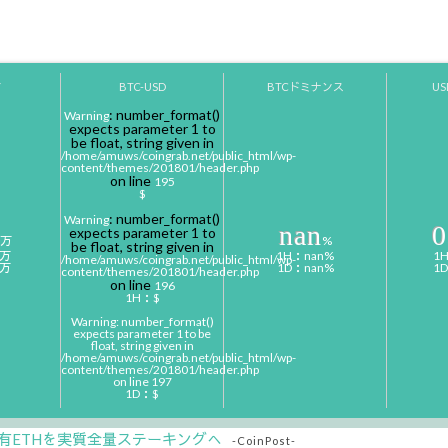
Y
BTC-USD
BTCドミナンス
U
: number_format()
Warning
expects parameter 1 to
be float, string given in
/home/amuws/coingrab.net/public_html/wp-
content/themes/201801/header.php
on line
195
$
: number_format()
Warning
nan
0
expects parameter 1 to
万
%
be float, string given in
0万
1H：nan%
1
/home/amuws/coingrab.net/public_html/wp-
0万
1D：nan%
1
content/themes/201801/header.php
on line
196
1H：$
Warning
: number_format()
expects parameter 1 to be
float, string given in
/home/amuws/coingrab.net/public_html/wp-
content/themes/201801/header.php
on line
197
1D：$
有ETHを実質全量ステーキングへ
-CoinPost-