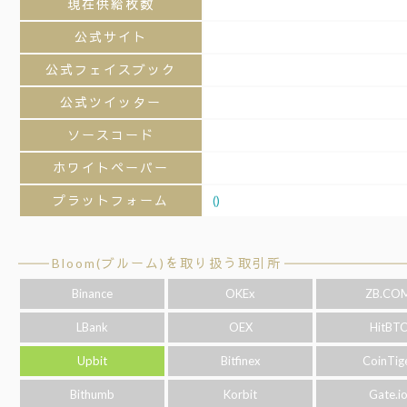
現在供給枚数
公式サイト
公式フェイスブック
公式ツイッター
ソースコード
ホワイトペーパー
プラットフォーム
()
Bloom(ブルーム)を取り扱う取引所
Binance
OKEx
ZB.CO
LBank
OEX
HitBT
Upbit
Bitfinex
CoinTig
Bithumb
Korbit
Gate.i