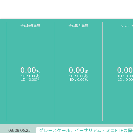
全体時価総額
全体取引総額
BTC-JP
0.00
0.00
0.00
兆
兆
1H：0.00兆
1H：0.00兆
1H：0.0
1D：0.00兆
1D：0.00兆
1D：0.0
グレースケール、イーサリアム・ミニETFの保
08/08 06:25