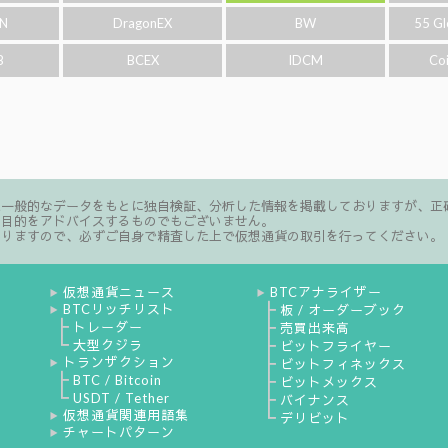
N
DragonEX
BW
55 Gl
B
BCEX
IDCM
Co
た一般的なデータをもとに独自検証、分析した情報を掲載しておりますが、正
る目的をアドバイスするものでもございません。
ありますので、必ずご自身で精査した上で仮想通貨の取引を行ってください。
仮想通貨ニュース
BTCアナライザー
▶
▶
BTCリッチリスト
┣
板 / オーダーブック
▶
┣
トレーダー
┣
売買出来高
┗
大型クジラ
┣
ビットフライヤー
トランザクション
┣
ビットフィネックス
▶
┣
BTC / Bitcoin
┣
ビットメックス
┗
USDT / Tether
┣
バイナンス
仮想通貨関連用語集
┗
▶
デリビット
チャートパターン
▶