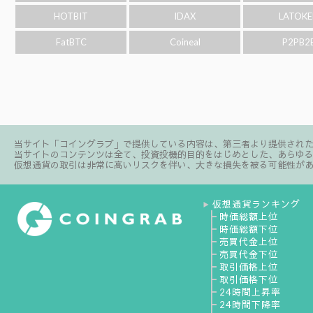
HOTBIT
IDAX
LATOKE
FatBTC
Coineal
P2PB2
当サイト「コイングラブ」で提供している内容は、第三者より提供され
当サイトのコンテンツは全て、投資投機的目的をはじめとした、あらゆ
仮想通貨の取引は非常に高いリスクを伴い、大きな損失を被る可能性が
仮想通貨ランキング
▶
┣
時価総額上位
┣
時価総額下位
┣
売買代金上位
┣
売買代金下位
┣
取引価格上位
┣
取引価格下位
┣
24時間上昇率
┣
24時間下降率