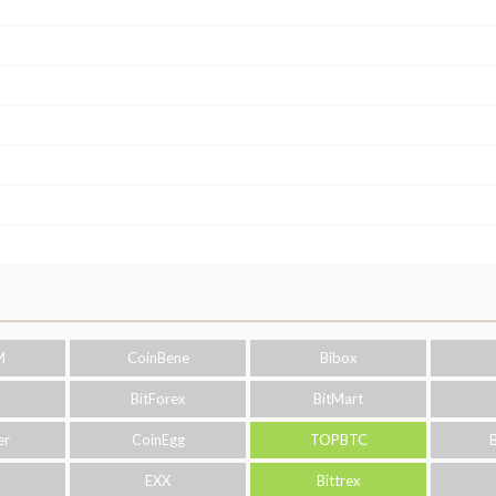
M
CoinBene
Bibox
C
BitForex
BitMart
er
CoinEgg
TOPBTC
o
EXX
Bittrex