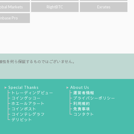
obal Markets
RightBTC
Exrates
inbase Pro
確性を何ら保証するものではございません。
Special Thanks
About Us
▶
▶
┣
┣
トレーディングビュー
運営者情報
┣
┣
コインゲッコー
プライバシーポリシー
┣
┣
ホエールアラート
利用規約
┣
┣
コインポスト
免責事項
┣
┗
コインテレグラフ
コンタクト
┗
デリビット