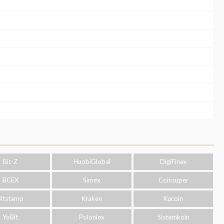
Bit-Z
HuobiGlobal
DigiFinex
BCEX
Simex
Coinsuper
Bitstamp
Kraken
Kucoin
YoBit
Poloniex
Sistemkoin