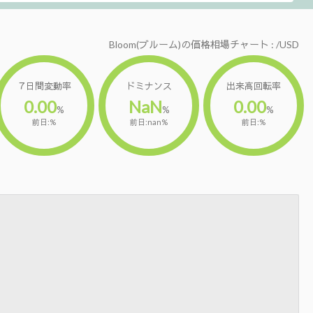
Bloom(ブルーム)の価格相場チャート : /USD
７日間変動率
ドミナンス
出来高回転率
0.00
NaN
0.00
%
%
%
前日:%
前日:nan%
前日:%