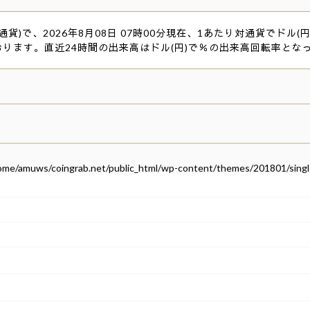
貨)で、2026年8月08日 07時00分現在、1あたり対通貨でドル(円
おります。直近24時間の出来高はドル(円)で％の出来高回転率とな
ome/amuws/coingrab.net/public_html/wp-content/themes/201801/singl