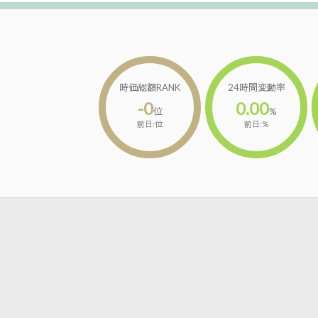
時価総額RANK
24時間変動率
-0
0.00
位
%
前日:位
前日:%