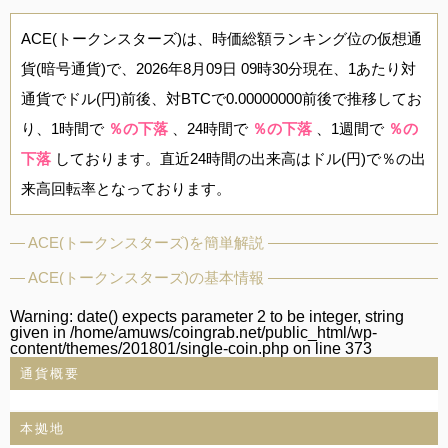
ACE(トークンスターズ)は、時価総額ランキング位の仮想通
貨(暗号通貨)で、2026年8月09日 09時30分現在、1あたり対
通貨でドル(円)前後、対BTCで0.00000000前後で推移してお
り、1時間で
％の下落
、24時間で
％の下落
、1週間で
％の
下落
しております。直近24時間の出来高はドル(円)で％の出
来高回転率となっております。
ACE(トークンスターズ)を簡単解説
ACE(トークンスターズ)の基本情報
Warning
: date() expects parameter 2 to be integer, string
given in
/home/amuws/coingrab.net/public_html/wp-
content/themes/201801/single-coin.php
on line
373
通貨概要
本拠地