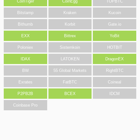
CoinTiger
CoinEgg
TOPBTC
Bitstamp
Kraken
Kucoin
Bithumb
Korbit
Gate.io
EXX
Bittrex
YoBit
Poloniex
Sistemkoin
HOTBIT
IDAX
LATOKEN
DragonEX
BW
55 Global Markets
RightBTC
Exrates
FatBTC
Coineal
P2PB2B
BCEX
IDCM
Coinbase Pro