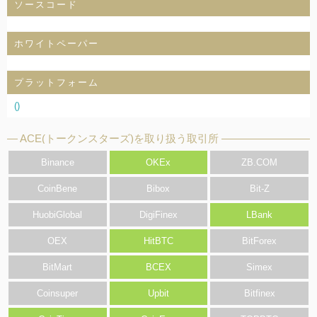
ソースコード
ホワイトペーパー
プラットフォーム
()
ACE(トークンスターズ)を取り扱う取引所
Binance
OKEx
ZB.COM
CoinBene
Bibox
Bit-Z
HuobiGlobal
DigiFinex
LBank
OEX
HitBTC
BitForex
BitMart
BCEX
Simex
Coinsuper
Upbit
Bitfinex