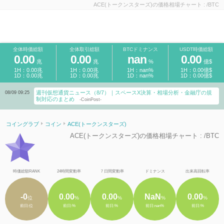
ACE(トークンスターズ)の価格相場チャート : /BTC
全体時価総額
全体取引総額
BTCドミナンス
USDT時価総額
0.00
0.00
nan
0.00
兆
兆
%
億$
1H：0.00兆
1H：0.00兆
1H：nan%
1H：0.00億$
1D：0.00兆
1D：0.00兆
1D：nan%
1D：0.00億$
週刊仮想通貨ニュース（8/7）｜スペースX決算・相場分析・金融庁の規
08/09 09:25
制対応のまとめ
-CoinPost-
コイングラブ
コイン
ACE(トークンスターズ)
ACE(トークンスターズ)の価格相場チャート : /BTC
時価総額RANK
24時間変動率
７日間変動率
ドミナンス
出来高回転率
-0
0.00
0.00
NaN
0.00
位
%
%
%
%
前日:位
前日:%
前日:%
前日:nan%
前日:%