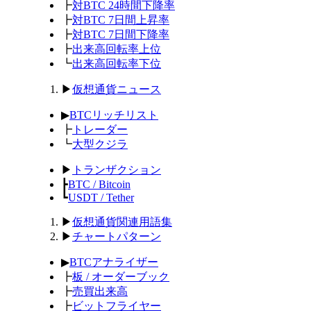
┣
対BTC 24時間下降率
┣
対BTC 7日間上昇率
┣
対BTC 7日間下降率
┣
出来高回転率上位
┗
出来高回転率下位
▶
仮想通貨ニュース
▶
BTCリッチリスト
┣
トレーダー
┗
大型クジラ
▶
トランザクション
┣
BTC / Bitcoin
┗
USDT / Tether
▶
仮想通貨関連用語集
▶
チャートパターン
▶
BTCアナライザー
┣
板 / オーダーブック
┣
売買出来高
┣
ビットフライヤー