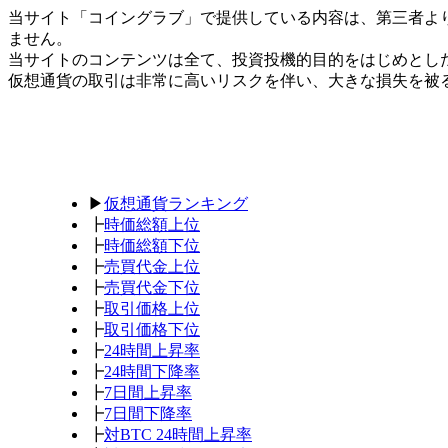
当サイト「コイングラブ」で提供している内容は、第三者よ
ません。
当サイトのコンテンツは全て、投資投機的目的をはじめとし
仮想通貨の取引は非常に高いリスクを伴い、大きな損失を被
▶
仮想通貨ランキング
┣
時価総額上位
┣
時価総額下位
┣
売買代金上位
┣
売買代金下位
┣
取引価格上位
┣
取引価格下位
┣
24時間上昇率
┣
24時間下降率
┣
7日間上昇率
┣
7日間下降率
┣
対BTC 24時間上昇率