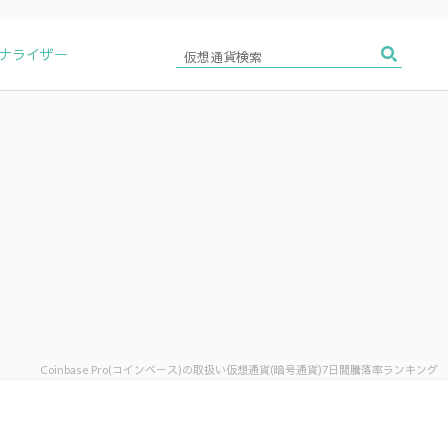
アナライザー
Coinbase Pro(コインベース)の取扱い仮想通貨(暗号通貨)7日間騰落率ランキング