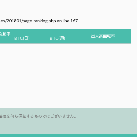
mes/201801/page-ranking.php
on line
167
変動率
出来高回転率
BTC(日)
BTC(週)
確性を何ら保証するものではございません。