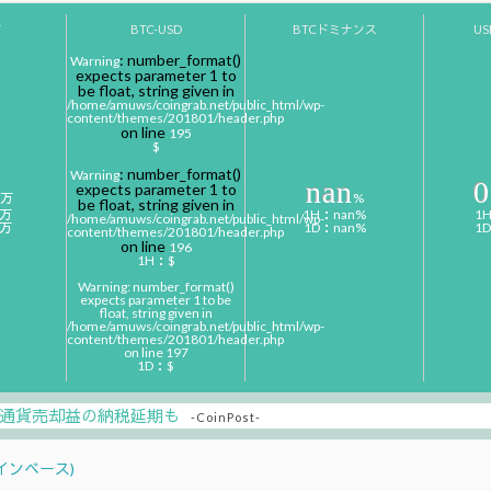
Y
BTC-USD
BTCドミナンス
U
: number_format()
Warning
expects parameter 1 to
be float, string given in
/home/amuws/coingrab.net/public_html/wp-
content/themes/201801/header.php
on line
195
$
: number_format()
Warning
nan
0
expects parameter 1 to
万
%
be float, string given in
0万
1H：nan%
1
/home/amuws/coingrab.net/public_html/wp-
0万
1D：nan%
1
content/themes/201801/header.php
on line
196
1H：$
Warning
: number_format()
expects parameter 1 to be
float, string given in
/home/amuws/coingrab.net/public_html/wp-
content/themes/201801/header.php
on line
197
1D：$
通貨売却益の納税延期も
-CoinPost-
(コインベース)