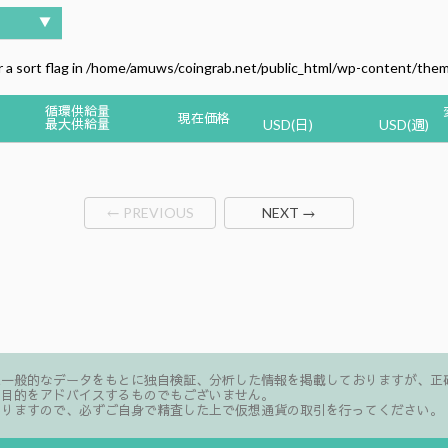
▼
 a sort flag in
/home/amuws/coingrab.net/public_html/wp-content/the
循環供給量
現在価格
最大供給量
USD(日)
USD(週)
← PREVIOUS
NEXT →
た一般的なデータをもとに独自検証、分析した情報を掲載しておりますが、正
る目的をアドバイスするものでもございません。
ありますので、必ずご自身で精査した上で仮想通貨の取引を行ってください。